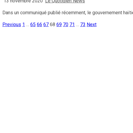
13 novembre 2020
Le Quotidien News
Dans un communiqué publié récemment, le gouvernement haïtien 
Previous
1
…
65
66
67
68
69
70
71
…
73
Next
Pagination
des
publications