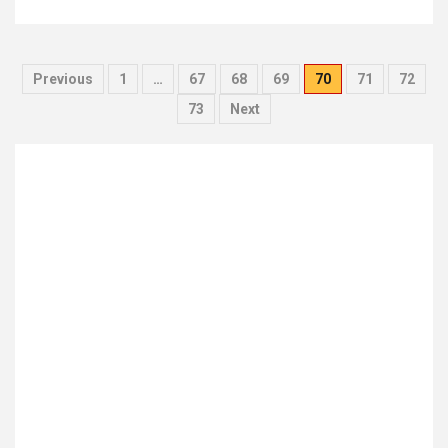
Pagination
Previous
1
…
67
68
69
70
71
72
des
73
Next
publications