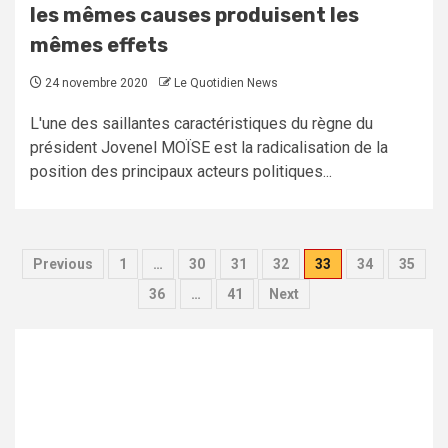
les mêmes causes produisent les
mêmes effets
24 novembre 2020
Le Quotidien News
L'une des saillantes caractéristiques du règne du
président Jovenel MOÏSE est la radicalisation de la
position des principaux acteurs politiques...
Pagination
Previous
1
…
30
31
32
33
34
35
des
36
…
41
Next
publications