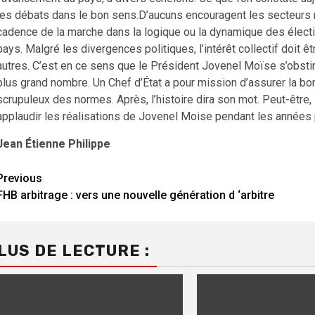
les débats dans le bon sens.D’aucuns encouragent les secteurs ré
cadence de la marche dans la logique ou la dynamique des élect
pays. Malgré les divergences politiques, l’intérêt collectif doit
autres. C’est en ce sens que le Président Jovenel Moïse s’obstin
plus grand nombre. Un Chef d’État a pour mission d’assurer la bo
scrupuleux des normes. Après, l’histoire dira son mot. Peut-être,
applaudir les réalisations de Jovenel Moise pendant les années
Jean Étienne Philippe
Continue
Previous
FHB arbitrage : vers une nouvelle génération d ‘arbitre
Reading
LUS DE LECTURE :