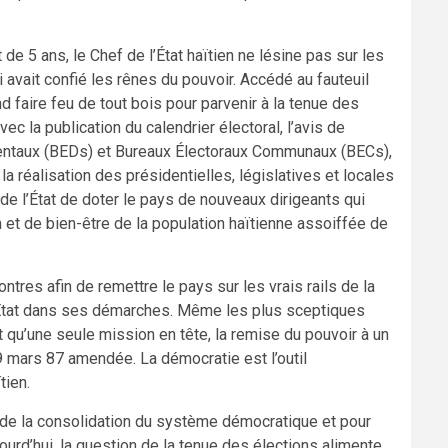
de 5 ans, le Chef de l’État haïtien ne lésine pas sur les
avait confié les rênes du pouvoir. Accédé au fauteuil
d faire feu de tout bois pour parvenir à la tenue des
c la publication du calendrier électoral, l’avis de
entaux (BEDs) et Bureaux Électoraux Communaux (BECs),
a réalisation des présidentielles, législatives et locales
de l’État de doter le pays de nouveaux dirigeants qui
et de bien-être de la population haïtienne assoiffée de
tres afin de remettre le pays sur les vrais rails de la
 l’État dans ses démarches. Même les plus sceptiques
qu’une seule mission en tête, la remise du pouvoir à un
29 mars 87 amendée. La démocratie est l’outil
tien.
 de la consolidation du système démocratique et pour
ourd’hui, la question de la tenue des élections alimente