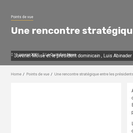
Points de vue
Une rencontre stratégique
11 janvier 2021
Le Quotidien News
Jovenel Moise et le president dominicain , Luis Abinader
Home
Points de vue
Une rencontre stratégique entre les présidents