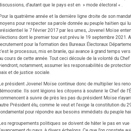
discussions, d’autant que le pays est en » mode électoral « .
Pour la quatrième année et la dernière ligne droite de son mandat 
moyens pour respecter sa parole donnée au peuple haïtien qui lui 
présidentiel le 7 février 2017 par les urnes, Jovenel Moïse enten
élections dont le premier tour est prévu le 19 septembre 2021. Ave
recrutement pour la formation des Bureaux Électoraux Départem
c’est le processus, mis en branle, qui avance à grand temps vers l
au cours de cette année. Tout ceci découle de la volonté du Chef 
viendront, notamment, assumer les responsabilités de protection 
paix et de justice sociale.
Le président Jovenel Moïse continue donc de multiplier les rencon
démocratie. Ils sont légions les citoyens à soutenir le Chef de
commencent à suivre de près les pas du président Moïse n’ayant 
autre Président élu, comme le veut et l’exige la constitution du 
fondamental pour répondre aux besoins immédiats du peuple haï
Les regroupements politiques se doivent de hâter le pas en vue
l’avancement du pays, à divers échelons. Ce que l’on constate auj