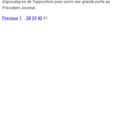
d’apocalypse de l’opposition pour ouvrir une grande porte au
Président Jovenel...
Previous
1
…
38
39
40
41
Pagination
des
publications