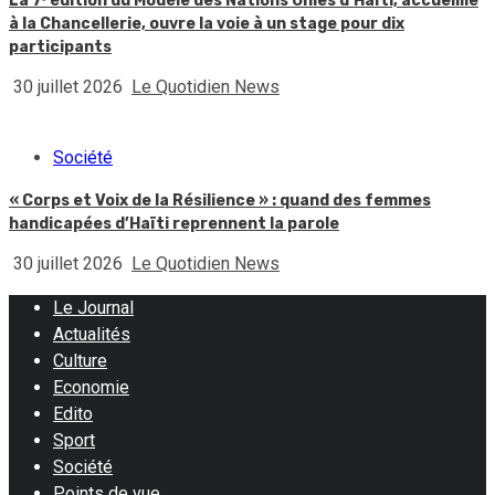
La 7ᵉ édition du Modèle des Nations Unies d’Haïti, accueillie
à la Chancellerie, ouvre la voie à un stage pour dix
participants
30 juillet 2026
Le Quotidien News
Société
« Corps et Voix de la Résilience » : quand des femmes
handicapées d’Haïti reprennent la parole
30 juillet 2026
Le Quotidien News
Le Journal
Actualités
Culture
Economie
Edito
Sport
Société
Points de vue