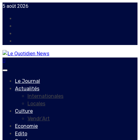
Skip
5 août 2026
to
Facebook
content
Instagram
Twitter
Youtube
Primary
Menu
Le Journal
Actualités
Internationales
Locales
Culture
Vendr’Art
Economie
Edito