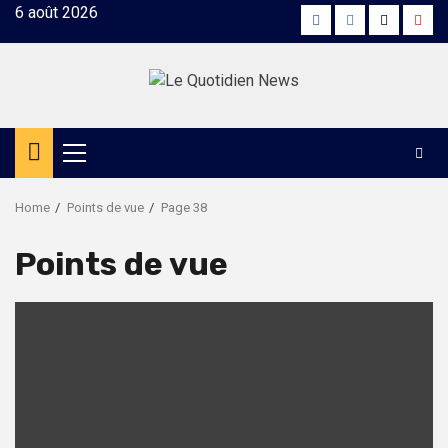
Skip
6 août 2026
Facebook
Instagram
Twitter
Yout
to
content
Primary
Menu
Home
Points de vue
Page 38
Points de vue