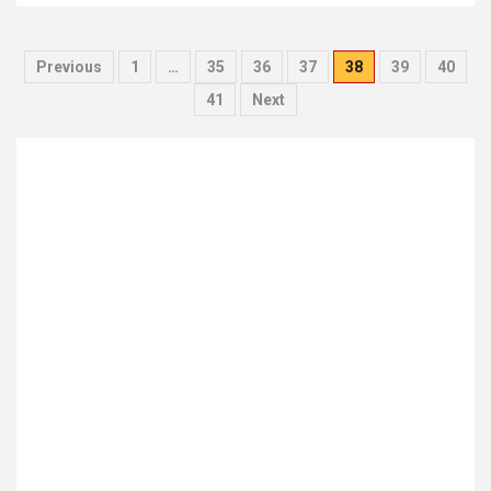
Pagination
Previous
1
…
35
36
37
38
39
40
des
41
Next
publications