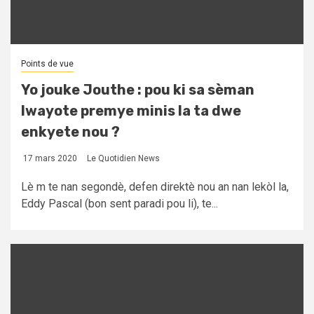
Points de vue
Yo jouke Jouthe : pou ki sa sèman
lwayote premye minis la ta dwe
enkyete nou ?
17 mars 2020
Le Quotidien News
Lè m te nan segondè, defen direktè nou an nan lekòl la,
Eddy Pascal (bon sent paradi pou li), te...