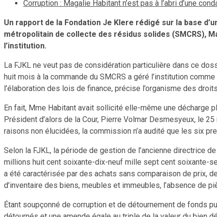
Corruption : Magalie Habitant n’est pas à l’abri d’une con
Un rapport de la Fondation Je Klere rédigé sur la base d’
métropolitain de collecte des résidus solides (SMCRS), M
l’institution.
La FJKL ne veut pas de considération particulière dans ce dossi
huit mois à la commande du SMCRS a géré l’institution comme un
l’élaboration des lois de finance, précise l’organisme des dro
En fait, Mme Habitant avait sollicité elle-même une décharge p
Président d’alors de la Cour, Pierre Volmar Desmesyeux, le 25 
raisons non élucidées, la commission n’a audité que les six p
Selon la FJKL, la période de gestion de l’ancienne directrice d
millions huit cent soixante-dix-neuf mille sept cent soixant
a été caractérisée par des achats sans comparaison de prix, d
d’inventaire des biens, meubles et immeubles, l’absence de pièces
Étant soupçonné de corruption et de détournement de fonds publ
détournés et une amende égale au triple de la valeur du bien d