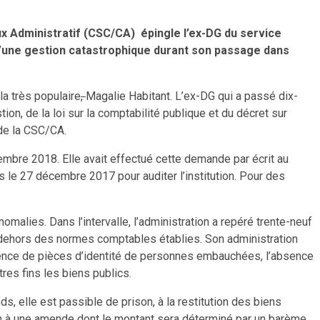
ux Administratif (CSC/CA) épingle l’ex-DG du service
d’une gestion catastrophique durant son passage dans
la très populaire
,
Magalie Habitant. L’ex-DG qui a passé dix-
n, de la loi sur la comptabilité publique et du décret sur
 de la CSC/CA.
embre 2018. Elle avait effectué cette demande par écrit au
 le 27 décembre 2017 pour auditer l’institution. Pour des
malies. Dans l’intervalle, l’administration a repéré trente-neuf
n dehors des normes comptables établies. Son administration
sence de pièces d’identité de personnes embauchées, l’absence
tres fins les biens publics.
 elle est passible de prison, à la restitution des biens
on à une amende dont le montant sera déterminé par un barème,