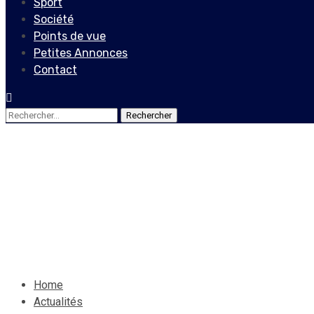
Sport
Société
Points de vue
Petites Annonces
Contact
Rechercher :
Actualités
Locales
Corruption : Magalie Habita
15 mai 2021
Le Quotidien News
Home
Actualités