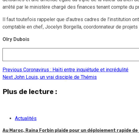
arrêté par le ministère chargé des finances tenant compte du préj
Il faut toutefois rappeler que d’autres cadres de l’institution
comptable en chef, Jocelyn Borgella, coordonnateur de projets 
Olry Dubois
Previous
Coronavirus : Haïti entre inquiétude et incrédulité
Continue
Next
John Louis, un vrai disciple de Thémis
Reading
Plus de lecture :
Actualités
Au Maroc, Raina Forbin plaide pour un déploiement rapide de 