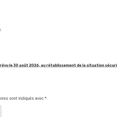
e
révu le 30 août 2026, au rétablissement de la situation sécur
ires sont indiqués avec
*