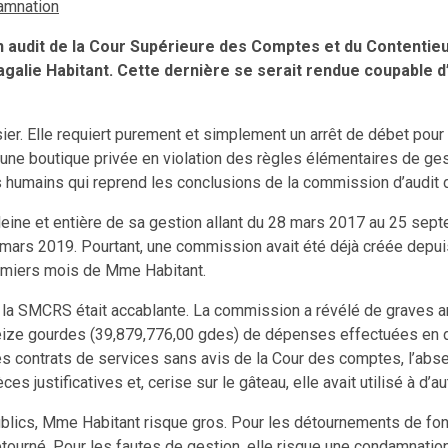
damnation
un audit de la Cour Supérieure des Comptes et du Contentie
agalie Habitant. Cette dernière se serait rendue coupable 
er. Elle requiert purement et simplement un arrêt de débet pour 
e boutique privée en violation des règles élémentaires de gestio
its humains qui reprend les conclusions de la commission d’audit
leine et entière de sa gestion allant du 28 mars 2017 au 25 sept
mars 2019. Pourtant, une commission avait été déjà créée depuis
remiers mois de Mme Habitant.
e la SMCRS était accablante. La commission a révélé de graves ano
e-seize gourdes (39,879,776,00 gdes) de dépenses effectuées e
es contrats de services sans avis de la Cour des comptes, l’ab
 justificatives et, cerise sur le gâteau, elle avait utilisé à d’au
ics, Mme Habitant risque gros. Pour les détournements de fonds,
étourné. Pour les fautes de gestion, elle risque une condamnati