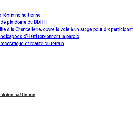
e féminine haïtienne
 de plaidoirie du BDHH
ie à la Chancellerie, ouvre la voie à un stage pour dix participan
ndicapées d’Haïti reprennent la parole
ocratique et réalité du terrain
éminine haïtienne