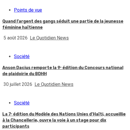
Points de vue
Quand l’argent des gangs séduit une partie de la jeunesse
féminine haïtienne
5 août 2026
Le Quotidien News
Société
Anson Dacius remporte la 9ᵉ édition du Concours national
de plaidoirie du BDHH
30 juillet 2026
Le Quotidien News
Société
La 7ᵉ édition du Modèle des Nations Unies d’Haïti, accueillie
à la Chancellerie, ouvre la voie à un stage pour dix
participants