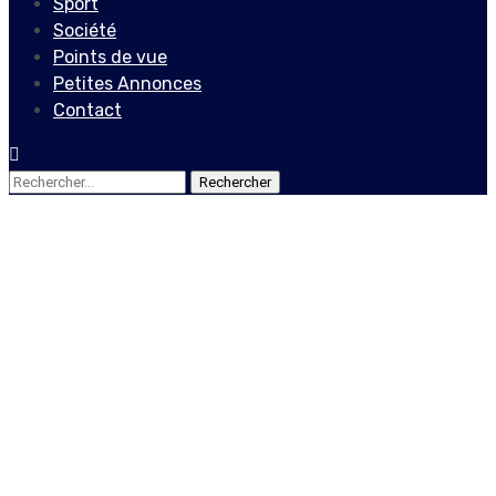
Sport
Société
Points de vue
Petites Annonces
Contact
Rechercher :
Actualités
Locales
De la nécessité d’un
consensus politique
adéquat
23 janvier 2022
Le Quotidien News