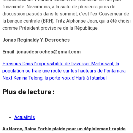
l’unanimité. Néanmoins, à la suite de plusieurs jours de
discussion passés dans le sommet, c’est l’ex-Gouverneur de
la banque centrale (BRH), Fritz Alphonse Jean, qui a été choisi
comme Président provisoire de la République.
Jonas Reginaldy Y. Desroches
Email :jonasdesroches@gmail.com
Previous
Dans l’impossibilité de traverser Martissant, la
Continue
population se fraie une route sur les hauteurs de Fontamara
Reading
Next
Kenina Telong, la porte-voix d’Haïti à Istanbul
Plus de lecture :
Actualités
Au Maroc, Raina Forbin plaide pour un déploiement rapide