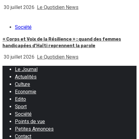
30 juillet 2026
Le Quotidien News
Société
« Corps et Voix de la Résilience » : quand des femmes
handicapées d’Haïti reprennent la parole
30 juillet 2026
Le Quotidien News
Le Journal
Actualités
Culture
Economie
Edito
Sport
Société
Points de vue
Petites Annonces
Contact