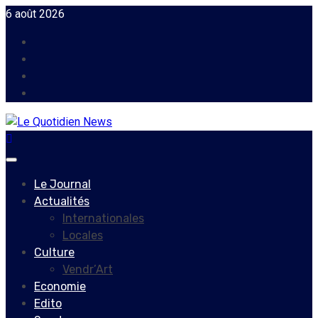
Skip
6 août 2026
to
Facebook
content
Instagram
Twitter
Youtube
Primary
Menu
Le Journal
Actualités
Internationales
Locales
Culture
Vendr’Art
Economie
Edito