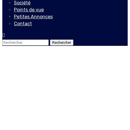
Société
Points de vue
Petites Annonces
Contact
Rechercher :
Société
Elan de la Jeunesse d’Haïti
(EJH) mène une lutte pour
les jeunes
12 juillet 2019
Le Quotidien News