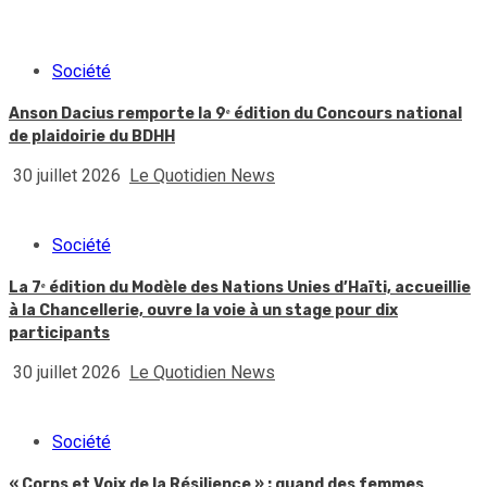
Société
Anson Dacius remporte la 9ᵉ édition du Concours national
de plaidoirie du BDHH
30 juillet 2026
Le Quotidien News
Société
La 7ᵉ édition du Modèle des Nations Unies d’Haïti, accueillie
à la Chancellerie, ouvre la voie à un stage pour dix
participants
30 juillet 2026
Le Quotidien News
Société
« Corps et Voix de la Résilience » : quand des femmes