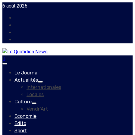
Skip
6 août 2026
to
Facebook
content
Instagram
Twitter
Youtube
Primary
Menu
Le Journal
Actualités
Internationales
Locales
Culture
Vendr’Art
Economie
Edito
Sport