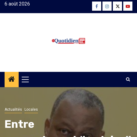
Skip
6 août 2026
Facebook
Instagram
Twitter
Yout
to
content
Primary
Menu
Actualités
Locales
Entre