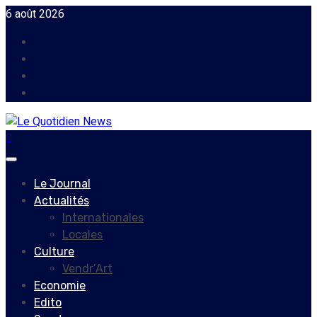
Skip
6 août 2026
to
Facebook
content
Instagram
Twitter
Youtube
Primary
Menu
Le Journal
Actualités
Internationales
Locales
Culture
Vendr’Art
Economie
Edito