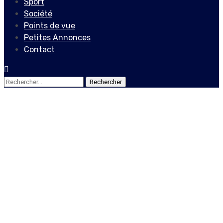
Sport
Société
Points de vue
Petites Annonces
Contact
Rechercher :
Actualités
Financement des gangs en
Haïti : Un de l’ONU met en
cause d’anciens hauts
dignitaires de l’État !