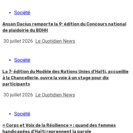
Société
Anson Dacius remporte la 9ᵉ édition du Concours national
de plaidoirie du BDHH
30 juillet 2026
Le Quotidien News
Société
La 7ᵉ édition du Modèle des Nations Unies d’Haïti, accueillie
à la Chancellerie, ouvre la voie à un stage pour dix
participants
30 juillet 2026
Le Quotidien News
Société
« Corps et Voix de la Résilience » : quand des femmes
handicapées d’Haïti reprennent la parole