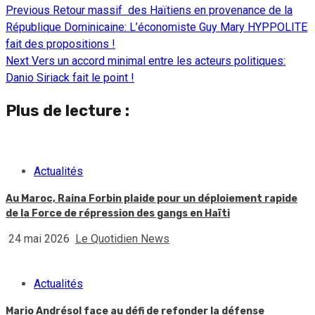
Previous
Retour massif des Haïtiens en provenance de la
Continue
République Dominicaine: L’économiste Guy Mary HYPPOLITE
Reading
fait des propositions !
Next
Vers un accord minimal entre les acteurs politiques:
Danio Siriack fait le point !
Plus de lecture :
Actualités
Au Maroc, Raina Forbin plaide pour un déploiement rapide
de la Force de répression des gangs en Haïti
24 mai 2026
Le Quotidien News
Actualités
Mario Andrésol face au défi de refonder la défense