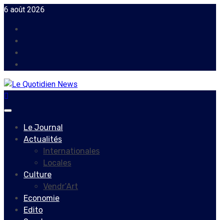
Skip
6 août 2026
to
Facebook
content
Instagram
Twitter
Youtube
Primary
Menu
Le Journal
Actualités
Internationales
Locales
Culture
Vendr’Art
Economie
Edito