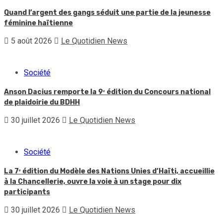
Quand l’argent des gangs séduit une partie de la jeunesse
féminine haïtienne
5 août 2026
Le Quotidien News
Société
Anson Dacius remporte la 9ᵉ édition du Concours national
de plaidoirie du BDHH
30 juillet 2026
Le Quotidien News
Société
La 7ᵉ édition du Modèle des Nations Unies d’Haïti, accueillie
à la Chancellerie, ouvre la voie à un stage pour dix
participants
30 juillet 2026
Le Quotidien News