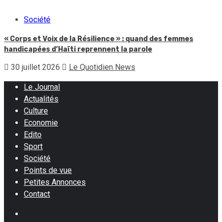
Société
« Corps et Voix de la Résilience » : quand des femmes
handicapées d’Haïti reprennent la parole
30 juillet 2026
Le Quotidien News
Le Journal
Actualités
Culture
Economie
Edito
Sport
Société
Points de vue
Petites Annonces
Contact
Facebook