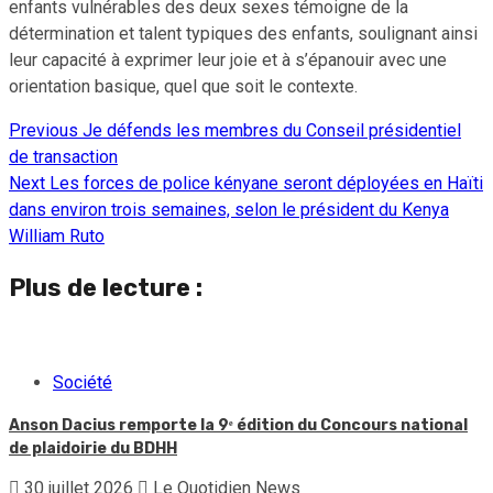
enfants vulnérables des deux sexes témoigne de la
détermination et talent typiques des enfants, soulignant ainsi
leur capacité à exprimer leur joie et à s’épanouir avec une
orientation basique, quel que soit le contexte.
Previous
Je défends les membres du Conseil présidentiel
Continue
de transaction
Reading
Next
Les forces de police kényane seront déployées en Haïti
dans environ trois semaines, selon le président du Kenya
William Ruto
Plus de lecture :
Société
Anson Dacius remporte la 9ᵉ édition du Concours national
de plaidoirie du BDHH
30 juillet 2026
Le Quotidien News