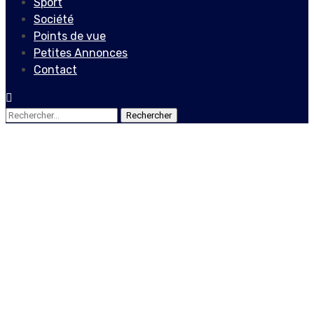
Sport
Société
Points de vue
Petites Annonces
Contact
Rechercher :
Société
« Flashmob du bicolore des
enfants entre Civisme et
Résilience »
28 mai 2024
Le Quotidien News