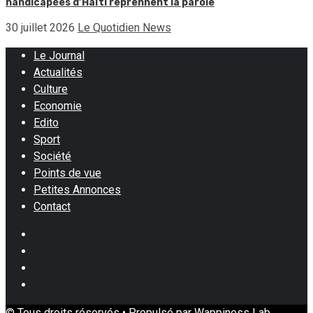
handicapées d’Haïti reprennent la parole
30 juillet 2026
Le Quotidien News
Le Journal
Actualités
Culture
Economie
Edito
Sport
Société
Points de vue
Petites Annonces
Contact
Facebook
Instagram
Twitter
Youtube
© Tous droits réservés • Propulsé par Wappiness Lab