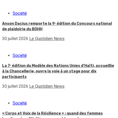
Société
Anson Dacius remporte la 9ᵉ édition du Concours national
de plaidoirie du BDHH
30 juillet 2026
Le Quotidien News
Société
La 7ᵉ édition du Modèle des Nations Unies d’Haïti, accueillie
à la Chancellerie, ouvre la voie à un stage pour dix
participants
30 juillet 2026
Le Quotidien News
Société
« Corps et Voix de la Résilience » : quand des femmes