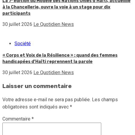
La 7ᵉ édition du Modèle des Nations Unies d’Haïti, accueillie
à la Chancellerie, ouvre la voie à un stage pour dix
participants
30 juillet 2026
Le Quotidien News
Société
« Corps et Voix de la Résilience » : quand des femmes
handicapées d’Haïti reprennent la parole
30 juillet 2026
Le Quotidien News
Laisser un commentaire
Votre adresse e-mail ne sera pas publiée.
Les champs
obligatoires sont indiqués avec
*
Commentaire
*