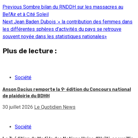
Previous
Sombre bilan du RNDDH sur les massacres au
Continue
Bel’Air et à Cité Soleil
Reading
Next
Jean Baden Dubois :« la contribution des femmes dans
les différentes sphères d’activités du pays se retrouve
souvent noyée dans les statistiques nationales»
Plus de lecture :
Société
Anson Dacius remporte la 9ᵉ édition du Concours national
de plaidoirie du BDHH
30 juillet 2026
Le Quotidien News
Société