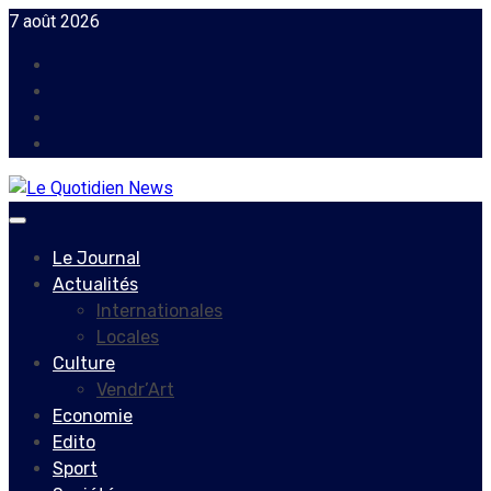
Skip
7 août 2026
to
Facebook
content
Instagram
Twitter
Youtube
Primary
Menu
Le Journal
Actualités
Internationales
Locales
Culture
Vendr’Art
Economie
Edito
Sport