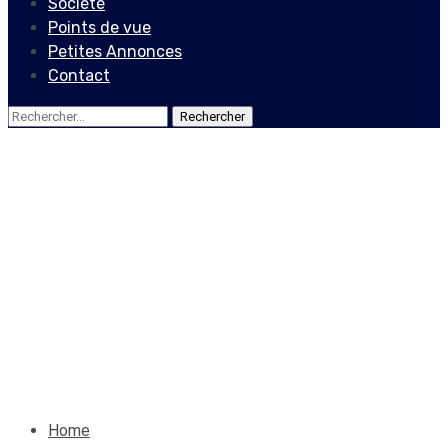
Société
Points de vue
Petites Annonces
Contact
Rechercher :
Société
Haïti – COVID-19 : une
indifférence qui pourrait
se révéler fatale
31 mai 2021
Le Quotidien News
Home