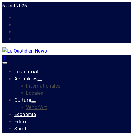
Skip
6 août 2026
to
Facebook
content
Instagram
Twitter
Youtube
Primary
Menu
Le Journal
Actualités
Internationales
Locales
Culture
Vendr’Art
Economie
Edito
Sport