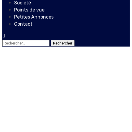
Société
Points de vue
Petites Annonces
Contact
Rechercher :
Actualités
Locales
Inculpation de Rodolphe
Jaar, écartement du juge
Garry Orélien : le point sur
l’enquête de l’assassinat