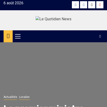
Skip
6 août 2026
Facebook
Instagram
Twitter
Yout
to
content
Primary
Menu
Actualités
Locales