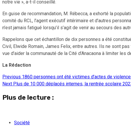
notre vie », a-t-il conseillé.
En guise de recommandation, M. Rébecca, a exhorté la populati
comité du RCL, l’agent exécutif intérimaire et d’autres personn
n’est jamais fatigué lorsqu’il s’agit de venir au secours des autr
Rappelons que cet échantillon de dix personnes a été constitué
Civil, Elwide Romain, James Felix, entre autres. Ils ne sont pa
vue d’aider la communauté de la Cité d’Anacaona à limiter les
La Rédaction
Previous
1860 personnes ont été victimes d’actes de violence 
Continue
Next
Plus de 10 000 déplacés internes, la rentrée scolaire 202
Reading
Plus de lecture :
Société