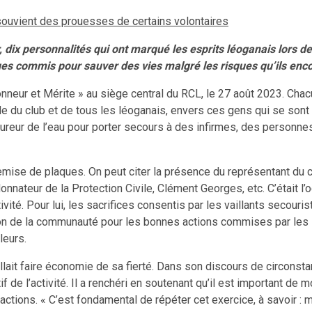
 souvient des prouesses de certains volontaires
 dix personnalités qui ont marqué les esprits léoganais lors d
ques commis pour sauver des vies malgré les risques qu’ils enc
 Honneur et Mérite » au siège central du RCL, le 27 août 2023. Ch
tude du club et de tous les léoganais, envers ces gens qui se sont
fureur de l’eau pour porter secours à des infirmes, des personnes 
 remise de plaques. On peut citer la présence du représentant du 
onnateur de la Protection Civile, Clément Georges, etc. C’était 
ivité. Pour lui, les sacrifices consentis par les vaillants secouris
ation de la communauté pour les bonnes actions commises par les
leurs.
lait faire économie de sa fierté. Dans son discours de circonstan
 de l’activité. Il a renchéri en soutenant qu’il est important de m
tions. « C’est fondamental de répéter cet exercice, à savoir : 