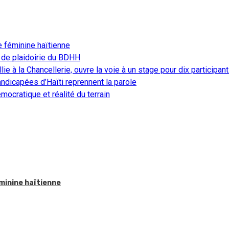
e féminine haïtienne
 de plaidoirie du BDHH
ie à la Chancellerie, ouvre la voie à un stage pour dix participan
ndicapées d’Haïti reprennent la parole
ocratique et réalité du terrain
éminine haïtienne