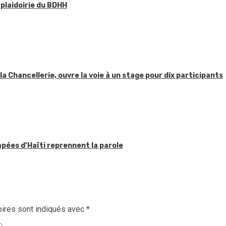
 plaidoirie du BDHH
 la Chancellerie, ouvre la voie à un stage pour dix participants
apées d’Haïti reprennent la parole
ires sont indiqués avec
*