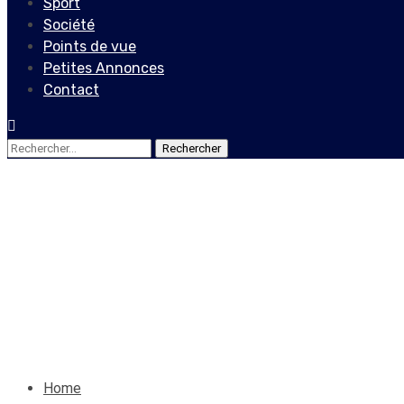
Sport
Société
Points de vue
Petites Annonces
Contact
Rechercher :
Société
Inondation du 3 juin 2023 :
certains volontaires
2 septembre 2023
Le Quotidien News
Home