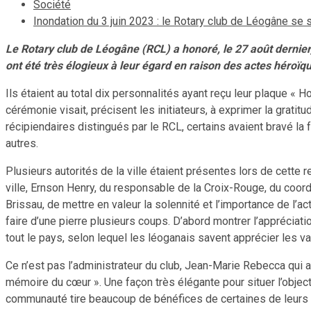
Société
Inondation du 3 juin 2023 : le Rotary club de Léogâne se
Le Rotary club de Léogâne (RCL) a honoré, le 27 août dernier,
ont été très élogieux à leur égard en raison des actes héroï
Ils étaient au total dix personnalités ayant reçu leur plaque «
cérémonie visait, précisent les initiateurs, à exprimer la grati
récipiendaires distingués par le RCL, certains avaient bravé la 
autres.
Plusieurs autorités de la ville étaient présentes lors de cette
ville, Ernson Henry, du responsable de la Croix-Rouge, du coord
Brissau, de mettre en valeur la solennité et l’importance de l’act
faire d’une pierre plusieurs coups. D’abord montrer l’appréci
tout le pays, selon lequel les léoganais savent apprécier les va
Ce n’est pas l’administrateur du club, Jean-Marie Rebecca qui al
mémoire du cœur ». Une façon très élégante pour situer l’objectif
communauté tire beaucoup de bénéfices de certaines de leurs ac