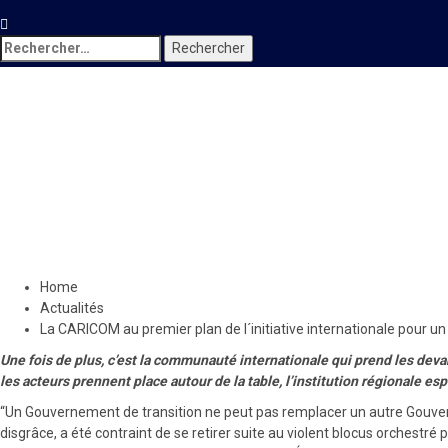
Rechercher :
Actualités
Locales
La CARICOM au premier plan d
Haïti
17 mars 2024
Le Quotidien News
Home
Actualités
La CARICOM au premier plan de l´initiative internationale pour 
Une fois de plus, c’est la communauté internationale qui prend les deva
les acteurs prennent place autour de la table, l’institution régionale e
“Un Gouvernement de transition ne peut pas remplacer un autre Gouvernem
disgrâce, a été contraint de se retirer suite au violent blocus orchestr