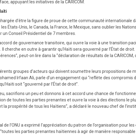
e-face, appuyant les initiatives de la CARICOM.
aïti
chargée d’être la figure de proue de cette communauté internationale dan
l, les États-Unis, le Canada, la France, le Mexique, sans oublier les Nati
ur un Conseil Présidentiel de 7 membres.
 de gouvernance transitoire, qui ouvre la voie à une transition pacifiq
es. Il cherche en outre à garantir qu’Haïti sera gouverné par l’État de dr
fférences”, peut-on lire dans la “déclaration de résultats de la CARICOM,
férents groupes d’acteurs qui doivent soumettre leurs propositions de me
hamed Irfaan Ali, parle d’un engagement qui “reflète des compromis diffi
u’Haïti soit “gouverné par l’État de droit”.
, sacrifions un peu et donnons à cet accord une chance de fonctionner 
on de toutes les parties prenantes et ouvre la voie à des élections le plus 
t la prospérité de tous les Haïtiens”, a déclaré le nouveau chef de l’insti
 de l’ONU a exprimé l’appréciation du patron de l’organisation pour les 
le “toutes les parties prenantes haïtiennes à agir de manière responsab