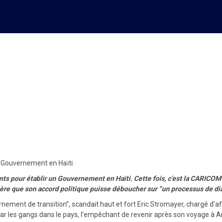
e l´initiative internationale
un Gouvernement en Haïti
nts pour établir un Gouvernement en Haïti. Cette fois, c’est la CARICOM 
spère que son accord politique puisse déboucher sur “un processus de dia
ent de transition”, scandait haut et fort Eric Stromayer, chargé d’affa
é par les gangs dans le pays, l’empêchant de revenir après son voyage à 