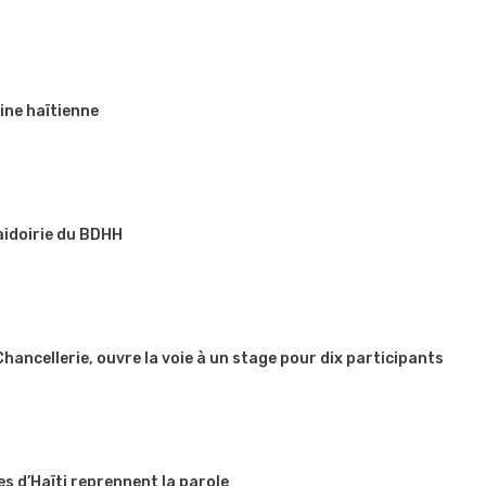
ine haïtienne
aidoirie du BDHH
 Chancellerie, ouvre la voie à un stage pour dix participants
es d’Haïti reprennent la parole