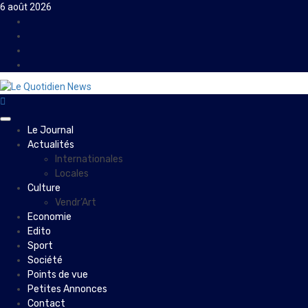
Skip
6 août 2026
to
Facebook
content
Instagram
Twitter
Youtube
Primary
Le Journal
Menu
Actualités
Internationales
Locales
Culture
Vendr’Art
Economie
Edito
Sport
Société
Points de vue
Petites Annonces
Contact