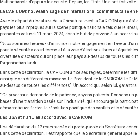
Multinationale d’appui à la sécurité. Depuis, les États-Unis ont fait volt
La CARICOM: nouveau visage de l’international communautaire en H
Avec le départ du locataire de la Primature, c’est la CARICOM qui a été 
pays les plus impliqués sur la scène politique nationale tels que le Brési
prenantes ce lundi 11 mars 2024, dans le but de parvenir à un accord s
“Nous sommes heureux d’annoncer notre engagement en faveur d’un accord
pour la sécurité à court terme et à la voie d’élections libres et équitabl
diversifiée d’acteurs qui ont placé leur pays au-dessus de toutes les di
l’organisation lundi.
Dans cette déclaration, la CARICOM a fixé ses règles, déterminé les dif
ainsi que ses différentes missions. Le Président de la CARICOM, le Dr Mo
au-dessus de toutes les différences”. Un accord qui, selon lui, garantira q
“ Ce processus demande de la patience, soyons patients. Donnons un peu
bases d’une transition basée sur l’inclusivité, qui encourage la participati
démocratiques fortes, la résolution pacifique des conflits et la sécurité e
Les USA et l’ONU en accord avec la CARICOM
Une déclaration du 12 mars signée du porte-parole du Secrétaire général
Dans cette déclaration, il est rapporté que le Secrétaire général appel