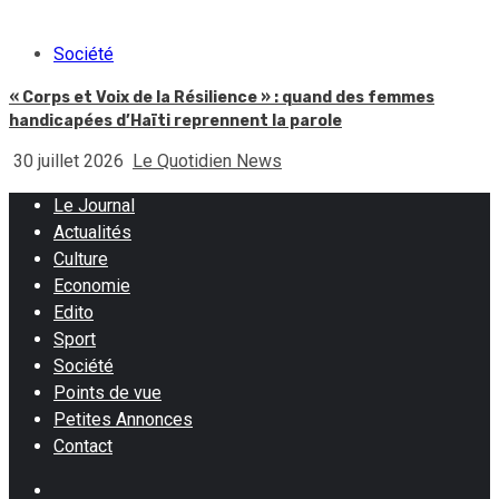
Société
« Corps et Voix de la Résilience » : quand des femmes
handicapées d’Haïti reprennent la parole
30 juillet 2026
Le Quotidien News
Le Journal
Actualités
Culture
Economie
Edito
Sport
Société
Points de vue
Petites Annonces
Contact
Facebook