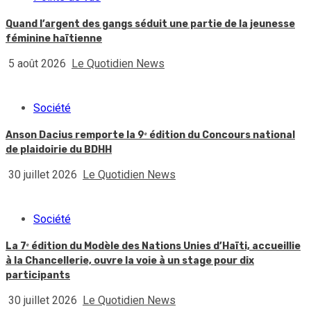
Quand l’argent des gangs séduit une partie de la jeunesse
féminine haïtienne
5 août 2026
Le Quotidien News
Société
Anson Dacius remporte la 9ᵉ édition du Concours national
de plaidoirie du BDHH
30 juillet 2026
Le Quotidien News
Société
La 7ᵉ édition du Modèle des Nations Unies d’Haïti, accueillie
à la Chancellerie, ouvre la voie à un stage pour dix
participants
30 juillet 2026
Le Quotidien News