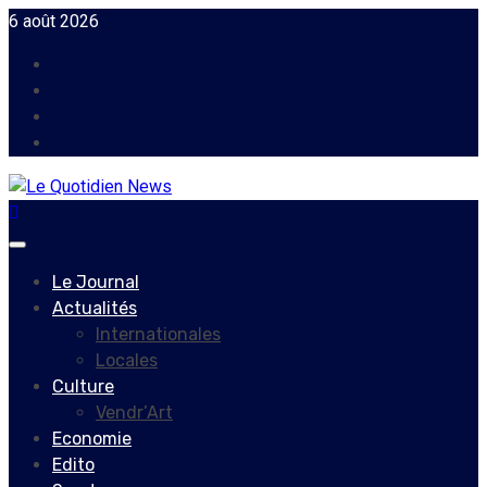
Skip
6 août 2026
to
Facebook
content
Instagram
Twitter
Youtube
Primary
Menu
Le Journal
Actualités
Internationales
Locales
Culture
Vendr’Art
Economie
Edito