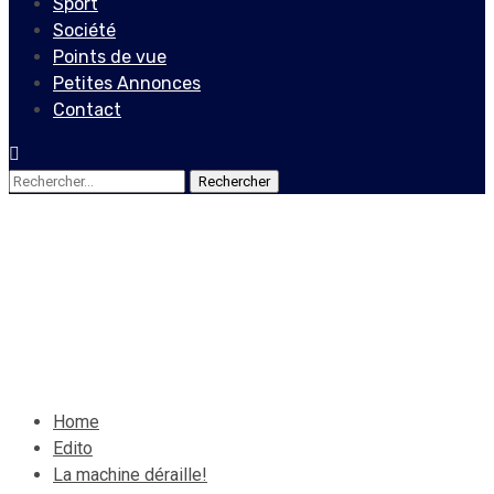
Sport
Société
Points de vue
Petites Annonces
Contact
Rechercher :
Edito
La machine déraille!
3 septembre 2020
Le Quotidien News
Home
Edito
La machine déraille!