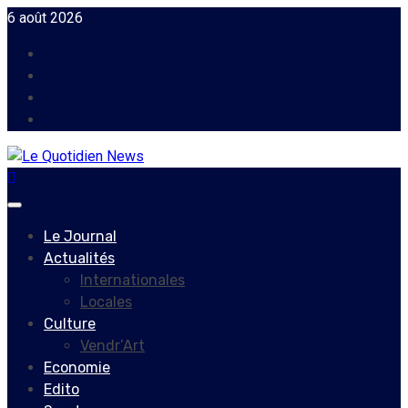
Skip
6 août 2026
to
Facebook
content
Instagram
Twitter
Youtube
Primary
Menu
Le Journal
Actualités
Internationales
Locales
Culture
Vendr’Art
Economie
Edito