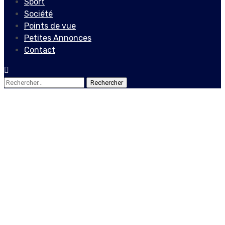
Sport
Société
Points de vue
Petites Annonces
Contact
Rechercher :
Actualités
Le collectif 4 décembre
recadre le secrétaire
général de l’OEA
1 juin 2020
Le Quotidien News