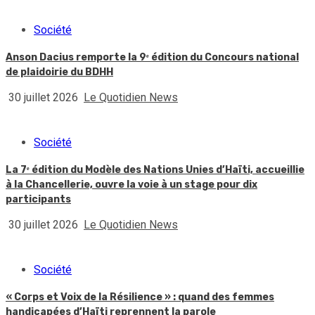
Société
Anson Dacius remporte la 9ᵉ édition du Concours national
de plaidoirie du BDHH
30 juillet 2026
Le Quotidien News
Société
La 7ᵉ édition du Modèle des Nations Unies d’Haïti, accueillie
à la Chancellerie, ouvre la voie à un stage pour dix
participants
30 juillet 2026
Le Quotidien News
Société
« Corps et Voix de la Résilience » : quand des femmes
handicapées d’Haïti reprennent la parole