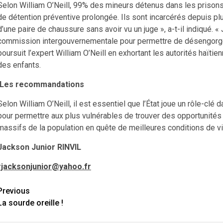
Selon William O’Neill, 99% des mineurs détenus dans les prisons
de détention préventive prolongée. Ils sont incarcérés depuis plu
d’une paire de chaussure sans avoir vu un juge », a-t-il indiqué. 
commission intergouvernementale pour permettre de désengorger 
poursuit l’expert William O’Neill en exhortant les autorités haïtien
des enfants.
Les recommandations
Selon William O’Neill, il est essentiel que l’État joue un rôle-cl
pour permettre aux plus vulnérables de trouver des opportunités 
massifs de la population en quête de meilleures conditions de vi
Jackson Junior RINVIL
rjacksonjunior@yahoo.fr
Continue
Previous
La sourde oreille !
Reading