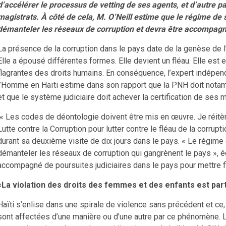
d’accélérer le processus de vetting de ses agents, et d’autre pa
magistrats. À côté de cela, M. O’Neill estime que le régime de s
démanteler les réseaux de corruption et devra être accompagn
La présence de la corruption dans le pays date de la genèse de l’
Elle a épousé différentes formes. Elle devient un fléau. Elle est 
flagrantes des droits humains. En conséquence, l’expert indépend
l’Homme en Haïti estime dans son rapport que la PNH doit nota
et que le système judiciaire doit achever la certification de ses m
« Les codes de déontologie doivent être mis en œuvre. Je réitè
Lutte contre la Corruption pour lutter contre le fléau de la corrupt
durant sa deuxième visite de dix jours dans le pays. « Le régime 
démanteler les réseaux de corruption qui gangrènent le pays », éc
accompagné de poursuites judiciaires dans le pays pour mettre fin
«La violation des droits des femmes et des enfants est pa
Haïti s’enlise dans une spirale de violence sans précédent et c
sont affectées d’une manière ou d’une autre par ce phénomène. 