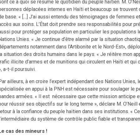
sont ce à quoi se résume le quotidien du peuple haïtien. M. O’Nei
personnes déplacées internes en Haïti et beaucoup se trouvent 
de base. « […] J’ai aussi entendu des témoignages de femmes et d
accès aux soins. L’État doit prendre ses responsabilités pour pr
aussi pour protéger sa population en particulier les populations 
Nations Unies. « Je continue d’être alarmé par la situation chaot
départements notamment dans l’Artibonite et le Nord-Est», déplo
la situation des droits humains dans le pays. « Je réitère mon ap
trafic illicite d’armes et de munitions qui circulent en Haïti et q
», a-t-il poursuivi.
Par ailleurs, à en croire l’expert indépendant des Nations Unies,
spécialisée en appui à la PNH est nécessaire pour soulager le p
bandes armées. « Il est nécessaire que cette mission anticipe e
pour réussir ses objectifs sur le long terme », déclare M. O’Nei
retour à la confiance du peuple haïtien dans ses institutions. « 
l’intermédiaire du système de contrôle public fiable et transparent 
Le cas des mineurs !