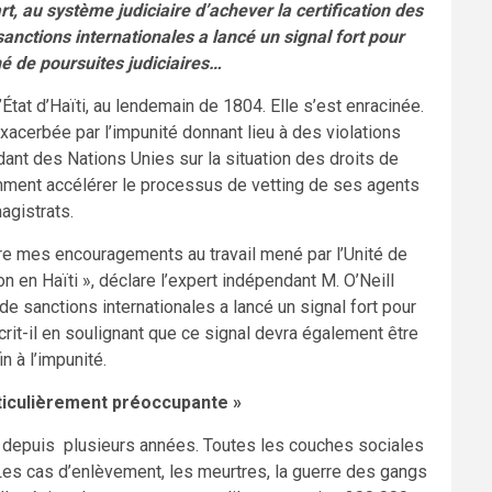
rt, au système judiciaire d’achever la certification des
anctions internationales a lancé un signal fort pour
é de poursuites judiciaires…
État d’Haïti, au lendemain de 1804. Elle s’est enracinée.
exacerbée par l’impunité donnant lieu à des violations
ant des Nations Unies sur la situation des droits de
mment accélérer le processus de vetting de ses agents
agistrats.
re mes encouragements au travail mené par l’Unité de
ion en Haïti », déclare l’expert indépendant M. O’Neill
de sanctions internationales a lancé un signal fort pour
rit-il en soulignant que ce signal devra également être
 à l’impunité.
rticulièrement préoccupante »
e, depuis plusieurs années. Toutes les couches sociales
Les cas d’enlèvement, les meurtres, la guerre des gangs