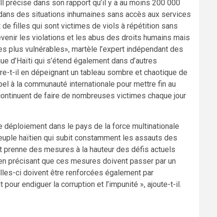
ll précise dans son rapport qu’il y a au moins 200 000
dans des situations inhumaines sans accès aux services
e filles qui sont victimes de viols à répétition sans
évenir les violations et les abus des droits humains mais
les plus vulnérables», martèle l’expert indépendant des
ique d’Haïti qui s’étend également dans d’autres
re-t-il en dépeignant un tableau sombre et chaotique de
pel à la communauté internationale pour mettre fin au
ui continuent de faire de nombreuses victimes chaque jour
 le déploiement dans le pays de la force multinationale
euple haïtien qui subit constamment les assauts des
t prenne des mesures à la hauteur des défis actuels
ll en précisant que ces mesures doivent passer par un
Celles-ci doivent être renforcées également par
pour endiguer la corruption et l’impunité », ajoute-t-il.