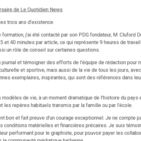
ersaire de Le Quotidien News
es trois ans d’existence.
 formation, j’ai été contacté par son PDG fondateur, M. Cluford D
5 et 40 minutes par article, ce qui représente 9 heures de travai
ssi un rôle de conseil sur certaines questions.
u journal et témoigner des efforts de l’équipe de rédaction pour m
 culturelle et sportive, mais aussi de la vie de tous les jours, a
rsonnes exemplaires, inspirantes, qui sont des références dans le
 modèles de vie, à un moment dramatique de l’histoire du pays 
t les repères habituels transmis par la famille ou par l’école.
nt bon et fait preuve d’un courage exceptionnel. Je ne compte p
onditions matérielles et financières précaires. Je suis témoin d
teur performant pour le graphiste, pour pouvoir payer les collabo
ans la communauté médiatique haïtienne.