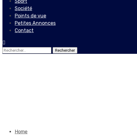
Sport
Société
Points de vue
Petites Annonces
Contact
Rechercher :
Société
Les témoignages d’Alain Sau
News
16 août 2022
Le Quotidien News
Home