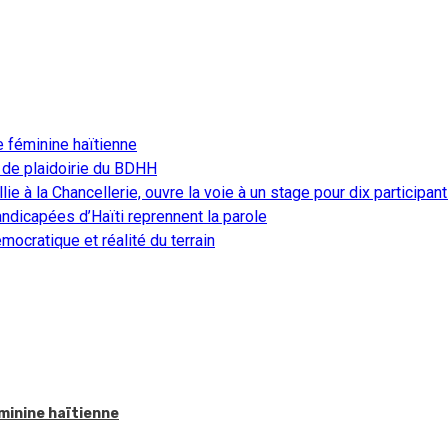
e féminine haïtienne
 de plaidoirie du BDHH
ie à la Chancellerie, ouvre la voie à un stage pour dix participan
ndicapées d’Haïti reprennent la parole
ocratique et réalité du terrain
éminine haïtienne