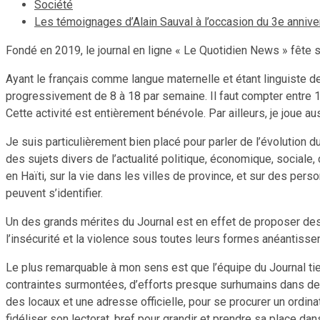
Société
Les témoignages d’Alain Sauval à l’occasion du 3e anniv
Fondé en 2019, le journal en ligne « Le Quotidien News » fête s
Ayant le français comme langue maternelle et étant linguiste de
progressivement de 8 à 18 par semaine. Il faut compter entre 1
Cette activité est entièrement bénévole. Par ailleurs, je joue au
Je suis particulièrement bien placé pour parler de l’évolution d
des sujets divers de l’actualité politique, économique, sociale,
en Haïti, sur la vie dans les villes de province, et sur des pe
peuvent s’identifier.
Un des grands mérites du Journal est en effet de proposer des
l’insécurité et la violence sous toutes leurs formes anéantissen
Le plus remarquable à mon sens est que l’équipe du Journal tie
contraintes surmontées, d’efforts presque surhumains dans des c
des locaux et une adresse officielle, pour se procurer un ordina
fidéliser son lectorat, bref pour grandir et prendre sa place d