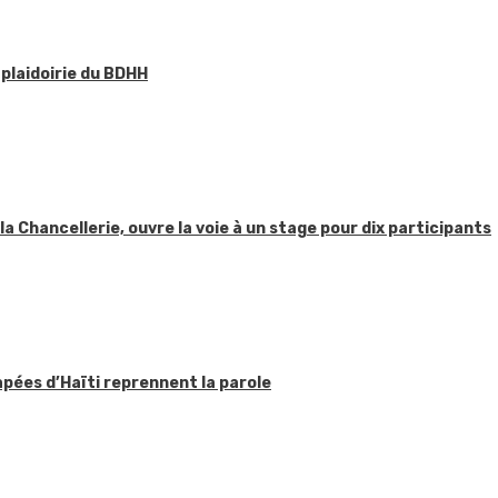
 plaidoirie du BDHH
 la Chancellerie, ouvre la voie à un stage pour dix participants
apées d’Haïti reprennent la parole