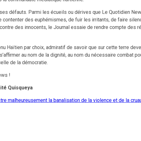
ses défauts. Parmi les écueils ou dérives que Le Quotidien News 
e contenter des euphémismes, de fuir les irritants, de faire silen
ontre des innocents, le Journal essaie de rendre compte des réa
 Haïtien par choix, admiratif de savoir que sur cette terre deve
e s’affirmer au nom de la dignité, au nom du nécessaire combat pou
 celle de la démocratie.
ews !
sité Quisqueya
stre malheureusement la banalisation de la violence et de la cru