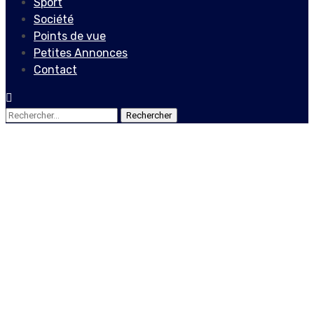
Sport
Société
Points de vue
Petites Annonces
Contact
Rechercher :
Culture
Max-Onel Louis-Jean veut
faire plaisir￼ à travers
« Dit et non-dit » !
16 juillet 2022
Le Quotidien News