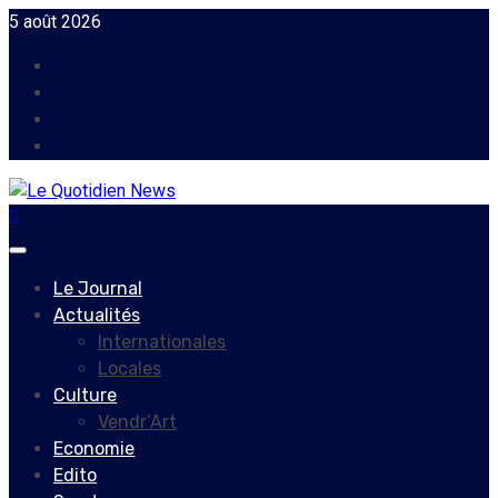
Skip
5 août 2026
to
Facebook
content
Instagram
Twitter
Youtube
Primary
Menu
Le Journal
Actualités
Internationales
Locales
Culture
Vendr’Art
Economie
Edito