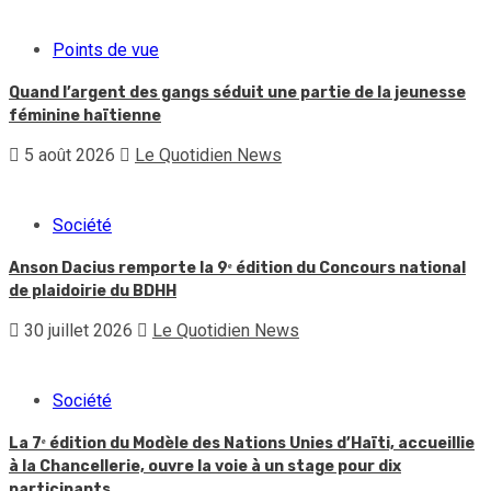
Points de vue
Quand l’argent des gangs séduit une partie de la jeunesse
féminine haïtienne
5 août 2026
Le Quotidien News
Société
Anson Dacius remporte la 9ᵉ édition du Concours national
de plaidoirie du BDHH
30 juillet 2026
Le Quotidien News
Société
La 7ᵉ édition du Modèle des Nations Unies d’Haïti, accueillie
à la Chancellerie, ouvre la voie à un stage pour dix
participants