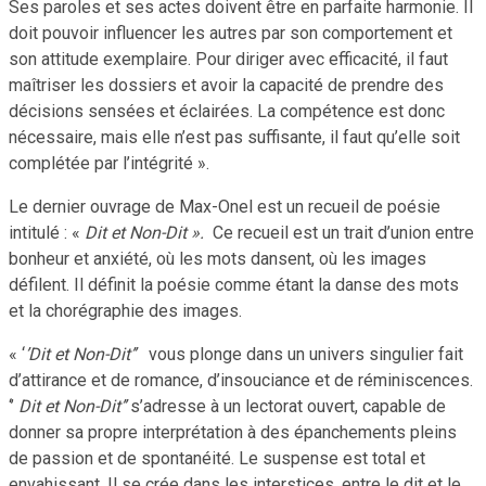
Ses paroles et ses actes doivent être en parfaite harmonie. Il
doit pouvoir influencer les autres par son comportement et
son attitude exemplaire. Pour diriger avec efficacité, il faut
maîtriser les dossiers et avoir la capacité de prendre des
décisions sensées et éclairées. La compétence est donc
nécessaire, mais elle n’est pas suffisante, il faut qu’elle soit
complétée par l’intégrité ».
Le dernier ouvrage de Max-Onel est un recueil de poésie
intitulé : «
Dit et Non-Dit ».
Ce recueil est un trait d’union entre
bonheur et anxiété, où les mots dansent, où les images
défilent. Il définit la poésie comme étant la danse des mots
et la chorégraphie des images.
« ‘
’Dit et Non-Dit’’
vous plonge dans un univers singulier fait
d’attirance et de romance, d’insouciance et de réminiscences.
‘’
Dit et Non-Dit’’
s’adresse à un lectorat ouvert, capable de
donner sa propre interprétation à des épanchements pleins
de passion et de spontanéité. Le suspense est total et
envahissant. Il se crée dans les interstices, entre le dit et le