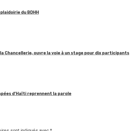
 plaidoirie du BDHH
 la Chancellerie, ouvre la voie à un stage pour dix participants
apées d’Haïti reprennent la parole
ires sont indiqués avec
*