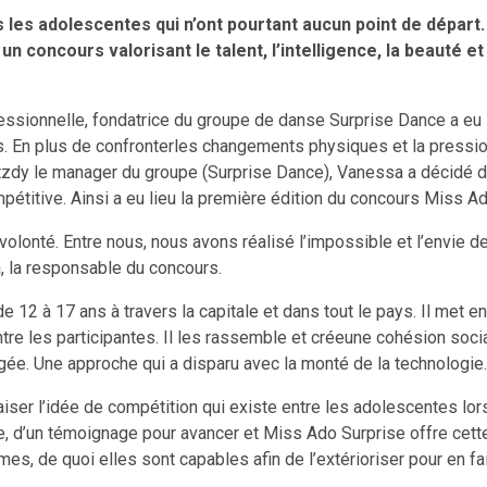
s les adolescentes qui n’ont pourtant aucun point de dépar
 concours valorisant le talent, l’intelligence, la beauté et
sionnelle, fondatrice du groupe de danse Surprise Dance a eu l
 En plus de confronterles changements physiques et la pression 
antzdy le manager du groupe
(Surprise Dance), Vanessa a décidé d
pétitive. Ainsi a eu lieu la première édition du concours Miss A
a volonté. Entre nous, nous avons réalisé l’impossible et l’envie 
, la responsable du concours.
2 à 17 ans à travers la capitale et dans tout le pays. Il met en 
tre les participantes. Il les rassemble et créeune cohésion social
angée. Une approche qui a disparu avec la monté de la technologie.
paiser l’idée de compétition qui existe entre les adolescentes l
ple, d’un témoignage pour avancer et Miss Ado Surprise offre cett
es, de quoi elles sont capables afin de l’extérioriser pour en f