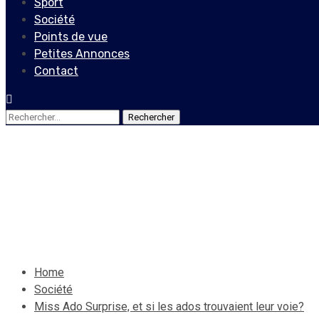
Sport
Société
Points de vue
Petites Annonces
Contact
Rechercher :
Société
Miss Ado Surprise, et si les 
9 janvier 2022
Le Quotidien News
Home
Société
Miss Ado Surprise, et si les ados trouvaient leur voie?