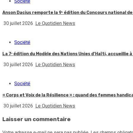
Société
Anson Dacius remporte la 9ᵉ édition du Concours national de
30 juillet 2026
Le Quotidien News
Société
La 7ᵉ édition du Modèle des Nations Unies d’Haïti, accueillie à
30 juillet 2026
Le Quotidien News
Société
« Corps et Voix de la Résilience » : quand des femmes handic
30 juillet 2026
Le Quotidien News
Laisser un commentaire
Votre adresse e-mail ne sera pas publiée.
Les champs obligato