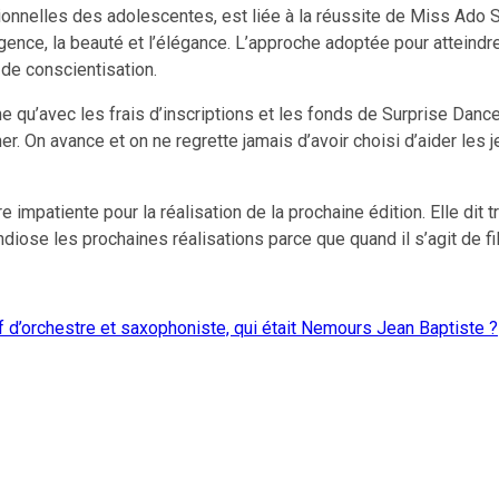
onnelles des adolescentes, est liée à la réussite de Miss Ado S
igence, la beauté et l’élégance. L’approche adoptée pour atteindre 
 de conscientisation.
ne qu’avec les frais d’inscriptions et les fonds de Surprise Danc
r. On avance et on ne regrette jamais d’avoir choisi d’aider les j
impatiente pour la réalisation de la prochaine édition. Elle dit t
ndiose les prochaines réalisations parce que quand il s’agit de fi
ef d’orchestre et saxophoniste, qui était Nemours Jean Baptiste ?