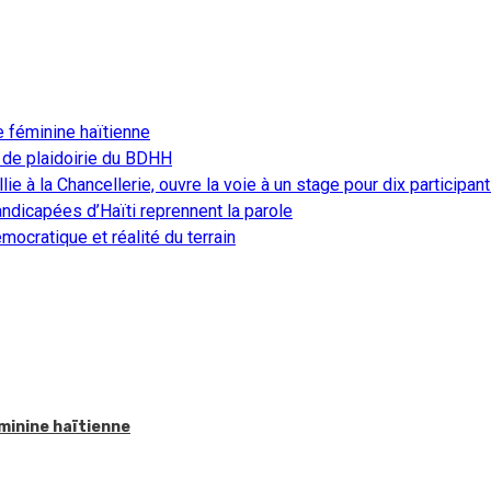
e féminine haïtienne
 de plaidoirie du BDHH
ie à la Chancellerie, ouvre la voie à un stage pour dix participan
ndicapées d’Haïti reprennent la parole
ocratique et réalité du terrain
éminine haïtienne