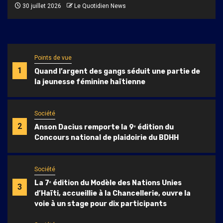
30 juillet 2026
Le Quotidien News
Points de vue
1
Quand l’argent des gangs séduit une partie de
la jeunesse féminine haïtienne
Société
2
Anson Dacius remporte la 9ᵉ édition du
Concours national de plaidoirie du BDHH
Société
La 7ᵉ édition du Modèle des Nations Unies
3
d’Haïti, accueillie à la Chancellerie, ouvre la
voie à un stage pour dix participants