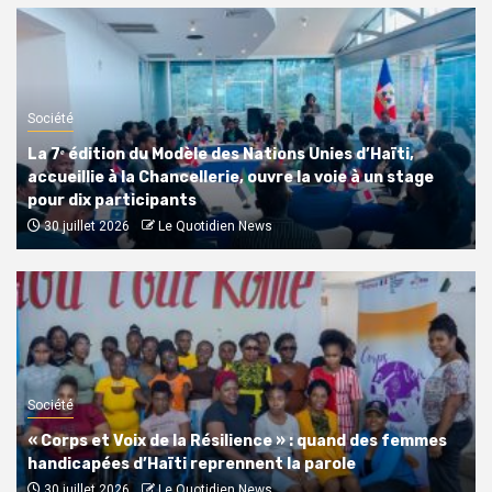
Société
La 7ᵉ édition du Modèle des Nations Unies d’Haïti,
accueillie à la Chancellerie, ouvre la voie à un stage
pour dix participants
30 juillet 2026
Le Quotidien News
Société
« Corps et Voix de la Résilience » : quand des femmes
handicapées d’Haïti reprennent la parole
30 juillet 2026
Le Quotidien News