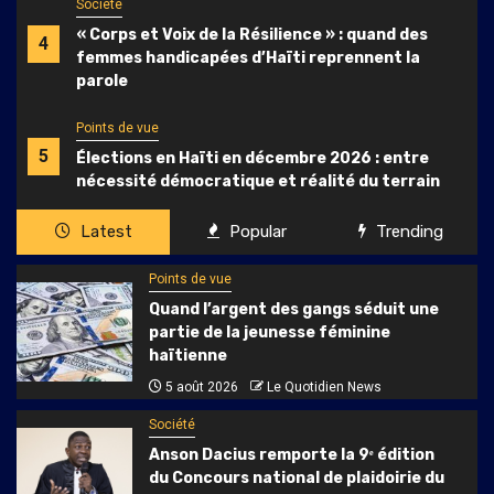
Société
« Corps et Voix de la Résilience » : quand des
4
femmes handicapées d’Haïti reprennent la
parole
Points de vue
5
Élections en Haïti en décembre 2026 : entre
nécessité démocratique et réalité du terrain
Latest
Popular
Trending
Points de vue
Quand l’argent des gangs séduit une
partie de la jeunesse féminine
haïtienne
5 août 2026
Le Quotidien News
Société
Anson Dacius remporte la 9ᵉ édition
du Concours national de plaidoirie du