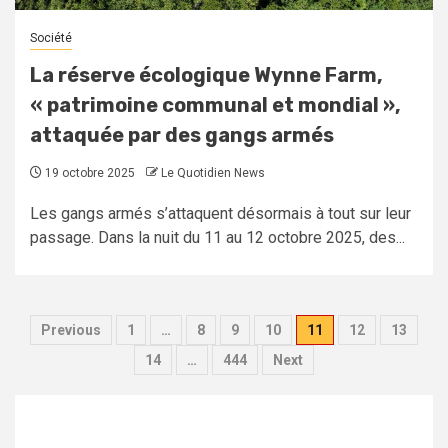
Société
La réserve écologique Wynne Farm,
« patrimoine communal et mondial »,
attaquée par des gangs armés
19 octobre 2025
Le Quotidien News
Les gangs armés s’attaquent désormais à tout sur leur
passage. Dans la nuit du 11 au 12 octobre 2025, des...
Pagination
Previous
1
…
8
9
10
11
12
13
des
14
…
444
Next
publications