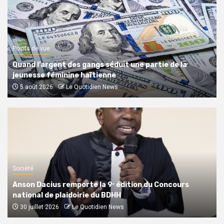
Points de vue
Quand l’argent des gangs séduit une partie de la
jeunesse féminine haïtienne
5 août 2026
Le Quotidien News
Société
Anson Dacius remporte la 9ᵉ édition du Concours
national de plaidoirie du BDHH
30 juillet 2026
Le Quotidien News