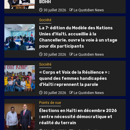
BDHH
30 juillet 2026
Le Quotidien News
Société
La 7ᵉ édition du Modèle des Nations
Unies d’Haïti, accueillie à la
Chancellerie, ouvre la voie à un stage
pour dix participants
30 juillet 2026
Le Quotidien News
Société
« Corps et Voix de la Résilience » :
quand des femmes handicapées
d’Haïti reprennent la parole
30 juillet 2026
Le Quotidien News
Points de vue
Élections en Haïti en décembre 2026
: entre nécessité démocratique et
réalité du terrain