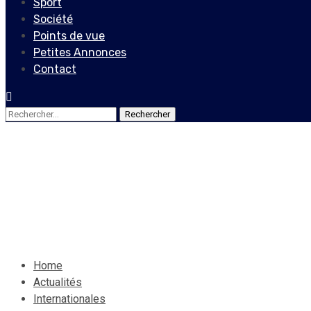
Sport
Société
Points de vue
Petites Annonces
Contact
Rechercher :
Internationales
Plus de 160.000 cas par jo
1 juillet 2020
Le Quotidien News
Home
Actualités
Internationales