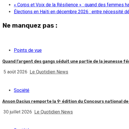
« Corps et Voix de la Résilience » : quand des femmes ha
Élections en Haïti en décembre 2026 : entre nécessité dém
Ne manquez pas :
Points de vue
Quand l’argent des gangs séduit une partie de la jeunesse f
5 août 2026
Le Quotidien News
Société
Anson Dacius remporte la 9ᵉ édition du Concours national de
30 juillet 2026
Le Quotidien News