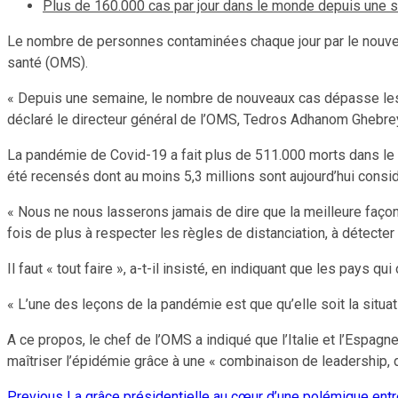
Plus de 160.000 cas par jour dans le monde depuis une
Le nombre de personnes contaminées chaque jour par le nouve
santé (OMS).
« Depuis une semaine, le nombre de nouveaux cas dépasse les 1
déclaré le directeur général de l’OMS, Tedros Adhanom Ghebrey
La pandémie de Covid-19 a fait plus de 511.000 morts dans le m
été recensés dont au moins 5,3 millions sont aujourd’hui cons
« Nous ne nous lasserons jamais de dire que la meilleure faço
fois de plus à respecter les règles de distanciation, à détecter
Il faut « tout faire », a-t-il insisté, en indiquant que les pays
« L’une des leçons de la pandémie est que qu’elle soit la situation
A ce propos, le chef de l’OMS a indiqué que l’Italie et l’Espagn
maîtriser l’épidémie grâce à une « combinaison de leadership, 
Previous
La grâce présidentielle au cœur d’une polémique entre