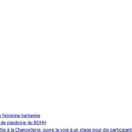
e féminine haïtienne
 de plaidoirie du BDHH
ie à la Chancellerie, ouvre la voie à un stage pour dix participan