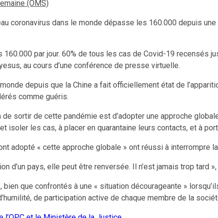
 semaine (OMS)
au coronavirus dans le monde dépasse les 160.000 depuis une s
60.000 par jour. 60% de tous les cas de Covid-19 recensés jusq
esus, au cours d’une conférence de presse virtuelle.
onde depuis que la Chine a fait officiellement état de l’apparit
idérés comme guéris.
n de sortir de cette pandémie est d’adopter une approche globa
 et isoler les cas, à placer en quarantaine leurs contacts, et à p
 qui ont adopté « cette approche globale » ont réussi à interrompre
 d’un pays, elle peut être renversée. Il n’est jamais trop tard », a
e, bien que confrontés à une « situation décourageante » lorsqu’i
d’humilité, de participation active de chaque membre de la socié
 l’OPC et le Ministère de la Justice