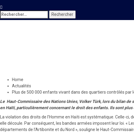
Rechercher :
Actualités
Plus de 500 000 enfants viv
ont du mal à accéder à l’édu
11 février 2023
Le Quotidien News
Home
Actualités
Plus de 500 000 enfants vivant dans des quartiers contrôlés par 
Le Haut-Commissaire des Nations Unies, Volker Türk, lors du bilan de sa v
en Haïti, particulièrement concernant le droit des enfants. Ils sont plus
La violation des droits de l’Homme en Haïti est systématique. Celle-ci, d
elle découle. Par conséquent, les bandes armées imposent leur loi. « L
départements de l’Artibonite et du Nord », souligne le Haut-Commissaire