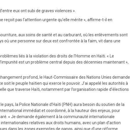
’entre eux ont subi de graves violences ».
 reçoit pas l’attention urgente qu’elle mérite », affirme-t-il en
 nourriture, aux soins de santé et au carburant, où les enlèvements sont
pays où une personne sur deux est confrontée à la faim, vit dans une
blèmes liés à la violation des droits de l’Homme en Haïti. « Le
e l’impunité est un problème central depuis des décennies maintenant »,
iel de changement profond, le Haut-Commissaire des Nations Unies demande
 soit le peuple haïtien qui exerce le pouvoir. J’ai appelé les autorités à
elle que traverse Haïti, notamment par l’organisation rapide d’élections
ns le pays, la Police Nationale d’Haïti (PNH) aura besoin du soutien de la
 international immédiat et coordonné, à la hauteur des enjeux, pour
 déclaré. « Je demande également à la communauté internationale
internationales relatives aux droits humains, avec un plan d’action
liques dans les zones exemptes de gangs, ainsi que d’une réforme