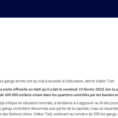
ant dans des quartiers cont
cation, alerte Volker Türk
les gangs armés ont du mal à accéder à l’éducation, alerte Volker Türk
isite officielle en Haïti qu’il a fait le vendredi 10 février 2023, tire 
 de 500 000 enfants vivant dans les quartiers contrôlés par les bandes ar
éjà critique en situation normale, a tendance à s’aggraver au fil des jou
es gangs contrôlent désormais une partie de la capitale, mais se répan
 des Nations Unies, Volker Türk, estimant au nombre de 200 les gangs ar