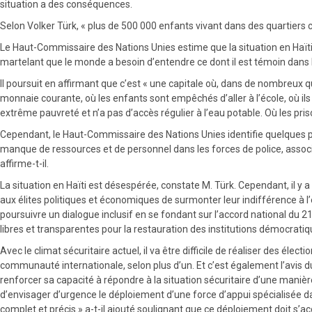
situation a des conséquences.
Selon Volker Türk, « plus de 500 000 enfants vivant dans des quartiers 
Le Haut-Commissaire des Nations Unies estime que la situation en Haïti tro
martelant que le monde a besoin d’entendre ce dont il est témoin dans 
Il poursuit en affirmant que c’est « une capitale où, dans de nombreux q
monnaie courante, où les enfants sont empêchés d’aller à l’école, où ils
extrême pauvreté et n’a pas d’accès régulier à l’eau potable. Où les pris
Cependant, le Haut-Commissaire des Nations Unies identifie quelques pr
manque de ressources et de personnel dans les forces de police, associ
affirme-t-il.
La situation en Haïti est désespérée, constate M. Türk. Cependant, il y 
aux élites politiques et économiques de surmonter leur indifférence à l’ég
poursuivre un dialogue inclusif en se fondant sur l’accord national du 
libres et transparentes pour la restauration des institutions démocratique
Avec le climat sécuritaire actuel, il va être difficile de réaliser des élec
communauté internationale, selon plus d’un. Et c’est également l’avis d
renforcer sa capacité à répondre à la situation sécuritaire d’une mani
d’envisager d’urgence le déploiement d’une force d’appui spécialisée da
complet et précis » a-t-il ajouté soulignant que ce déploiement doit s