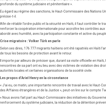
profonde du système judiciaire et pénitentiaire ».
Eu égard au régime des sanctions, le Haut-Commissaire des Nations Uni
précise-t-il.
Afin de rétablir l’ordre public et la sécurité en Haïti, il faut contrôler l
renforcer la coopération internationale pour accroître les contrôles aux 
abordé avec humilité, avec la participation constante et active du peupl
Crise migratoire : Volker Türk en parle
Selon ses dires, 176 777 migrants haïtiens ont été rapatriés en Haïti l’an
de tous les besoins de protection avant le retour.
Il importe par ailleurs de préciser que, durant sa visite officielle en 
rencontres de sa part ont eu lieu avec des victimes de violation des droi
autorités locales et certaines organisations de la société civile.
Les propos d’Ariel Henry en la circonstance
« J’ai eu, ce matin, une importante rencontre de travail avec le Haut-Co
des Affaires étrangères et de la Justice », peut-on lire sur le compte Tw
« Nous avons fait part au Haut-Commissaire des initiatives du Gouvernem
renforcement du système judiciaire, la réduction de la détention préventiv