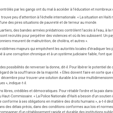
contrôlés par les gangs ont du mal à accéder à l’éducation et nombreux d
uve peu d’attention à l’échelle internationale. « La situation en Haïti ne
l’une des pires situations de pauvreté et de terreur au monde.
uartiers, des bandes armées prédatrices contrôlent l’accès à l’eau, à la
 sont recrutés pour perpétrer des violences et où ils les subissent. Un 
onniers meurent de malnutrition, de choléra, et autres ».
oblèmes majeurs qui empêchent les autorités locales d’éradiquer les pro
é à une corruption chronique et à un système judiciaire faible, font qu
a des possibilités de renverser la donne, dit-il. Pour libérer le potent
ard de la souffrance de la majorité. « Elles doivent faire en sorte que ce
21 décembre pour trouver une solution durable à la crise multidimensionn
s », indique-t-il.
tions libres, crédibles et démocratiques. Pour rétablir l’ordre et la paix da
u Haut-Commissaire. « La Police Nationale d’Haïti a besoin d’un soutien
ère conforme à ses obligations en matière des droits humains », a-t-il
ns des délais précis, dans des conditions conformes aux lois et normes 
’accompagner d’un rétablissement rapide et durable des institutions pub