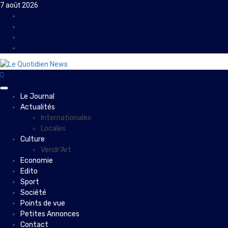
Skip
7 août 2026
to
Facebook
content
Instagram
Twitter
Youtube
Primary
Le Journal
Menu
Actualités
Internationales
Locales
Culture
Vendr’Art
Economie
Edito
Sport
Société
Points de vue
Petites Annonces
Contact