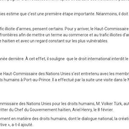
es estime que c’est une première étape importante. Néanmoins, il doit 
e trafic illicite d’armes, pensent certains. Pour y arriver, le Haut-Commissa
frontières afin de mettre un terme au commerce et au trafic illicites d’a
e haïtien et avec un regard constant sur les plus vulnérables.
née dernière. À cet effet, il souligne que le droit international interdit 
Haïti, le Haut-Commissaire des Nations Unies s’est entretenu avec les me
ts humains à Port-au-Prince. Il a effectué par la suite une visite dans le
mmissaire des Nations Unies pour les droits humains, M. Volker Türk, aut
itter du Chef du Gouvernement haïtien, Ariel Henry, le 8 février.
ent en matière des droits humains, dont le dialogue national, la créati
e », a-t-il ajouté.