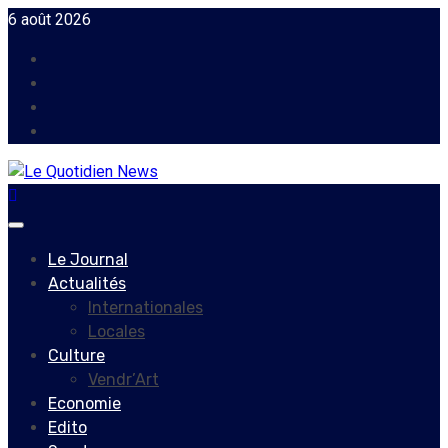
Skip
6 août 2026
to
Facebook
content
Instagram
Twitter
Youtube
Primary
Menu
Le Journal
Actualités
Internationales
Locales
Culture
Vendr’Art
Economie
Edito