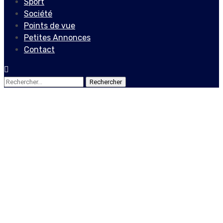
Sport
Société
Points de vue
Petites Annonces
Contact
Rechercher :
Société
Quelles stratégies de
mobilisation de ressources
pour l’éducation en
situation d’urgence en