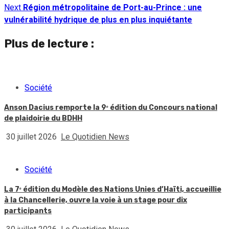
Reading
Next
Région métropolitaine de Port-au-Prince : une
vulnérabilité hydrique de plus en plus inquiétante
Plus de lecture :
Société
Anson Dacius remporte la 9ᵉ édition du Concours national
de plaidoirie du BDHH
30 juillet 2026
Le Quotidien News
Société
La 7ᵉ édition du Modèle des Nations Unies d’Haïti, accueillie
à la Chancellerie, ouvre la voie à un stage pour dix
participants