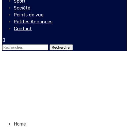
Sport
Société
Points de vue
Petites Annonces
Contact
Rechercher :
Edito
Rappelez-vous que vous
êtes des êtres humains !
9 avril 2022
Le Quotidien News
Home