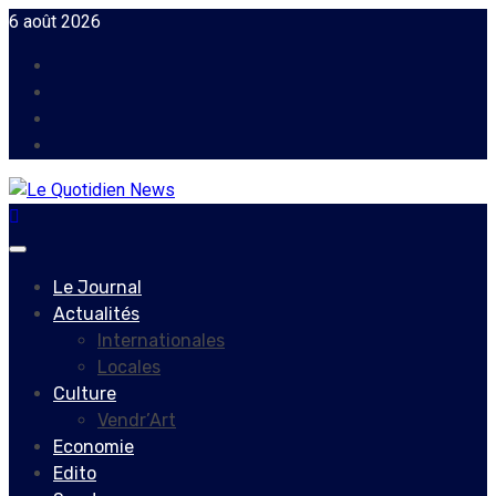
Skip
6 août 2026
to
Facebook
content
Instagram
Twitter
Youtube
Primary
Menu
Le Journal
Actualités
Internationales
Locales
Culture
Vendr’Art
Economie
Edito