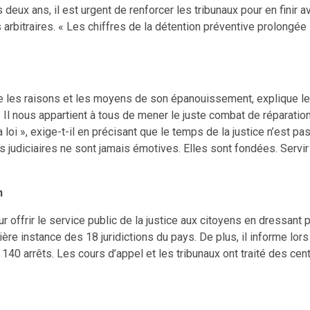
eux ans, il est urgent de renforcer les tribunaux pour en finir a
 arbitraires. « Les chiffres de la détention préventive prolongée
ise les raisons et les moyens de son épanouissement, explique le 
 « Il nous appartient à tous de mener le juste combat de réparatio
 loi », exige-t-il en précisant que le temps de la justice n’est p
udiciaires ne sont jamais émotives. Elles sont fondées. Servir la j
n
frir le service public de la justice aux citoyens en dressant par
mière instance des 18 juridictions du pays. De plus, il informe lo
140 arrêts. Les cours d’appel et les tribunaux ont traité des cent