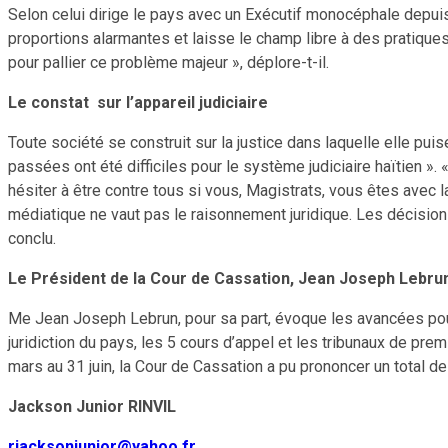
Selon celui dirige le pays avec un Exécutif monocéphale depuis d
proportions alarmantes et laisse le champ libre à des pratiques
pour pallier ce problème majeur », déplore-t-il.
Le constat sur l’appareil judiciaire
Toute société se construit sur la justice dans laquelle elle pu
passées ont été difficiles pour le système judiciaire haïtien ».
hésiter à être contre tous si vous, Magistrats, vous êtes avec la
médiatique ne vaut pas le raisonnement juridique. Les décisions j
conclu.
Le Président de la Cour de Cassation, Jean Joseph Lebru
Me Jean Joseph Lebrun, pour sa part, évoque les avancées pour of
juridiction du pays, les 5 cours d’appel et les tribunaux de pre
mars au 31 juin, la Cour de Cassation a pu prononcer un total de 
Jackson Junior RINVIL
rjacksonjunior@yahoo.fr