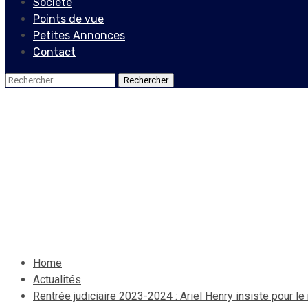
Société
Points de vue
Petites Annonces
Contact
Rechercher :
Actualités
Rentrée judiciaire 2023-2024
éthiques et déontologiques 
9 octobre 2023
Le Quotidien News
Home
Actualités
Rentrée judiciaire 2023-2024 : Ariel Henry insiste pour l