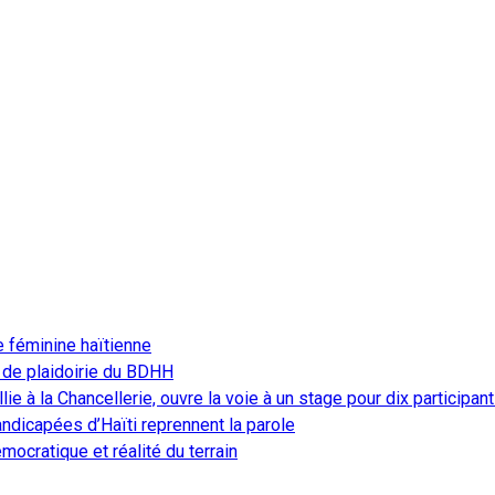
e féminine haïtienne
 de plaidoirie du BDHH
ie à la Chancellerie, ouvre la voie à un stage pour dix participan
ndicapées d’Haïti reprennent la parole
ocratique et réalité du terrain