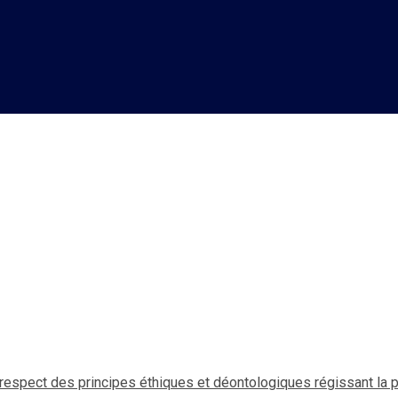
 : Ariel Henry insiste pour 
régissant la profession de M
e respect des principes éthiques et déontologiques régissant la