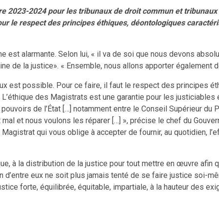
ire 2023-2024 pour les tribunaux de droit commun et tribunaux 
our le respect des principes éthiques, déontologiques caractéri
enne est alarmante. Selon lui, « il va de soi que nous devons absol
ne de la justice». « Ensemble, nous allons apporter également des
ux est possible. Pour ce faire, il faut le respect des principes 
[…] L’éthique des Magistrats est une garantie pour les justiciable
les pouvoirs de l’État […] notamment entre le Conseil Supérieur du 
al et nous voulons les réparer […] », précise le chef du Gouver
gistrat qui vous oblige à accepter de fournir, au quotidien, l’effo
, à la distribution de la justice pour tout mettre en œuvre afin 
n d’entre eux ne soit plus jamais tenté de se faire justice soi-mê
stice forte, équilibrée, équitable, impartiale, à la hauteur des ex