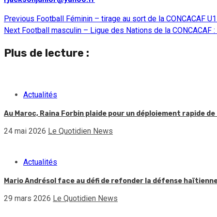
Previous
Football Féminin – tirage au sort de la CONCACAF U17 
Continue
Next
Football masculin – Ligue des Nations de la CONCACAF : T
Reading
Plus de lecture :
Actualités
Au Maroc, Raina Forbin plaide pour un déploiement rapide de 
24 mai 2026
Le Quotidien News
Actualités
Mario Andrésol face au défi de refonder la défense haïtienn
29 mars 2026
Le Quotidien News