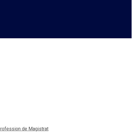
le respect des principes
agistrat
 profession de Magistrat