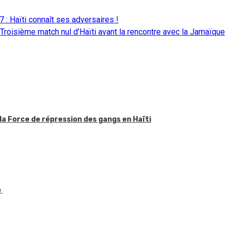
: Haïti connaît ses adversaires !
roisième match nul d’Haïti avant la rencontre avec la Jamaïque
la Force de répression des gangs en Haïti
e