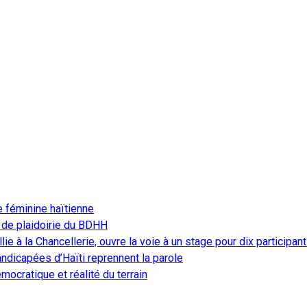
e féminine haïtienne
 de plaidoirie du BDHH
ie à la Chancellerie, ouvre la voie à un stage pour dix participan
ndicapées d’Haïti reprennent la parole
ocratique et réalité du terrain