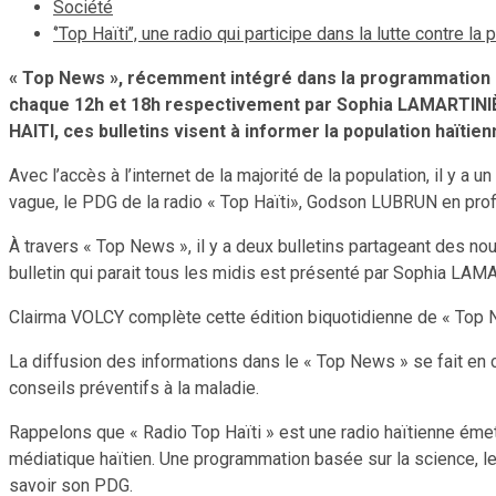
Société
‘’Top Haïti’’, une radio qui participe dans la lutte contre l
« Top News », récemment intégré dans la programmation de 
chaque 12h et 18h respectivement par Sophia LAMARTINIÈR
HAITI, ces bulletins visent à informer la population haïtien
Avec l’accès à l’internet de la majorité de la population, il y a
vague, le PDG de la radio « Top Haïti», Godson LUBRUN en profi
À travers « Top News », il y a deux bulletins partageant des nou
bulletin qui parait tous les midis est présenté par Sophia LA
Clairma VOLCY complète cette édition biquotidienne de « Top New
La diffusion des informations dans le « Top News » se fait en cr
conseils préventifs à la maladie.
Rappelons que « Radio Top Haïti » est une radio haïtienne éme
médiatique haïtien. Une programmation basée sur la science, le 
savoir son PDG.