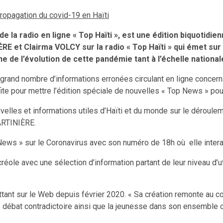
a propagation du covid-19 en Haïti
la radio en ligne « Top Haïti », est une édition biquotidie
E et Clairma VOLCY sur la radio « Top Haïti » qui émet su
ne de l’évolution de cette pandémie tant à l’échelle national
 un grand nombre d’informations erronées circulant en ligne concer
te pour mettre l’édition spéciale de nouvelles « Top News » pour
velles et informations utiles d’Haïti et du monde sur le déroulem
MARTINIÈRE.
s » sur le Coronavirus avec son numéro de 18h où elle interagit 
éole avec une sélection d’information partant de leur niveau d’ut
ttant sur le Web depuis février 2020. « Sa création remonte au c
débat contradictoire ainsi que la jeunesse dans son ensemble con