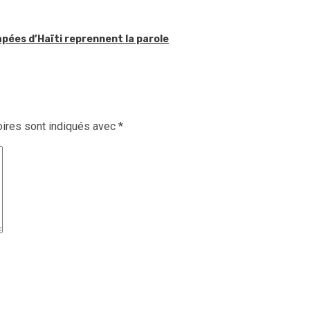
apées d’Haïti reprennent la parole
ires sont indiqués avec
*