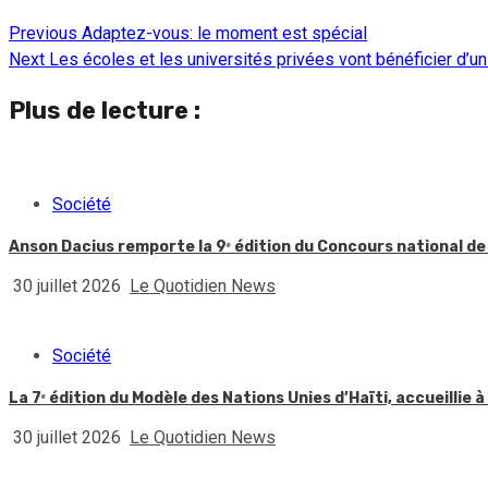
Previous
Adaptez-vous: le moment est spécial
Continue
Next
Les écoles et les universités privées vont bénéficier d’u
Reading
Plus de lecture :
Société
Anson Dacius remporte la 9ᵉ édition du Concours national de
30 juillet 2026
Le Quotidien News
Société
La 7ᵉ édition du Modèle des Nations Unies d’Haïti, accueillie à
30 juillet 2026
Le Quotidien News