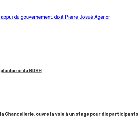
n appui du gouvernement, dixit Pierre Josué Agenor
 plaidoirie du BDHH
 la Chancellerie, ouvre la voie à un stage pour dix participants