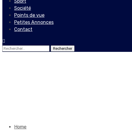
Sport
Société
Points de vue
Petites Annonces
Contact
Rechercher :
Société
‘’Top Haïti’’, une radio qui 
en Haïti
31 mars 2020
Jean Wedson Fortil
Home