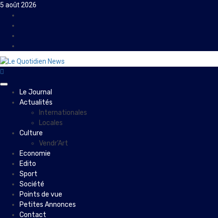
Skip
5 août 2026
to
Facebook
content
Instagram
Twitter
Youtube
Primary
Le Journal
Menu
Actualités
Internationales
Locales
Culture
Vendr’Art
Economie
Edito
Sport
Société
Points de vue
Petites Annonces
Contact