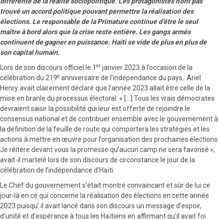
différente de la réalité sociopolitique. Les protagonistes n’ont pas
trouvé un accord politique pouvant permettre la réalisation des
élections. Le responsable de la Primature continue d’être le seul
maître à bord alors que la crise reste entière. Les gangs armés
continuent de gagner en puissance. Haïti se vide de plus en plus de
son capital humain.
er
Lors de son discours officiel le 1
janvier 2023 à l’occasion de la
e
célébration du 219
anniversaire de l’indépendance du pays, Ariel
Henry avait clairement déclaré que l’année 2023 allait être celle de la
mise en branle du processus électoral. « […] Tous les vrais démocrates
devraient saisir la possibilité qui leur est offerte de rejoindre le
consensus national et de contribuer ensemble avec le gouvernement à
la définition de la feuille de route qui comportera les stratégies et les
actions à mettre en œuvre pour l’organisation des prochaines élections.
Je réitère devant vous la promesse qu’aucun camp ne sera favorisé »,
avait-il martelé lors de son discours de circonstance le jour de la
célébration de l’indépendance d’Haïti.
Le Chef du gouvernement s’était montré convaincant et sûr de lui ce
jour-là en ce qui concerne la réalisation des élections en cette année
2023 puisqu’ il avait lancé dans son discours un message d’espoir,
d’unité et d’espérance à tous les Haïtiens en affirmant qu’il avait foi