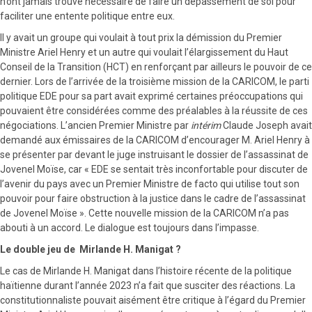
n’ont jamais trouvé nécessaire de faire un dépassement de soi pour
faciliter une entente politique entre eux.
Il y avait un groupe qui voulait à tout prix la démission du Premier
Ministre Ariel Henry et un autre qui voulait l’élargissement du Haut
Conseil de la Transition (HCT) en renforçant par ailleurs le pouvoir de ce
dernier. Lors de l’arrivée de la troisième mission de la CARICOM, le parti
politique EDE pour sa part avait exprimé certaines préoccupations qui
pouvaient être considérées comme des préalables à la réussite de ces
négociations. L’ancien Premier Ministre par
intérim
Claude Joseph avait
demandé aux émissaires de la CARICOM d’encourager M. Ariel Henry à
se présenter par devant le juge instruisant le dossier de l’assassinat de
Jovenel Moïse, car « EDE se sentait très inconfortable pour discuter de
l’avenir du pays avec un Premier Ministre de facto qui utilise tout son
pouvoir pour faire obstruction à la justice dans le cadre de l’assassinat
de Jovenel Moïse ». Cette nouvelle mission de la CARICOM n’a pas
abouti à un accord. Le dialogue est toujours dans l’impasse.
Le double jeu de Mirlande H. Manigat ?
Le cas de Mirlande H. Manigat dans l’histoire récente de la politique
haïtienne durant l’année 2023 n’a fait que susciter des réactions. La
constitutionnaliste pouvait aisément être critique à l’égard du Premier