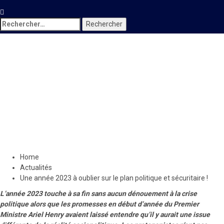
Rechercher :
Actualités
Une année 2023 à oublier sur
le plan politique et
sécuritaire !
5 janvier 2024
Le Quotidien News
Home
Actualités
Une année 2023 à oublier sur le plan politique et sécuritaire !
L’année 2023 touche à sa fin sans aucun dénouement à la crise
politique alors que les promesses en début d’année du Premier
Ministre Ariel Henry avaient laissé entendre qu’il y aurait une issue