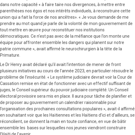
dans notre capacité « à faire taire nos divergences, à mettre entre
parenthèses nos égos et nos intérêts individuels, à reconstruire cette
union qui a fait la force de nos ancêtres». « Je vous demande de me
prendre au mot quand je parle de la volonté de mon gouvernement de
tout mettre en œuvre pour reconstituer nos institutions
démocratiques. Ce n’est pas avec de la méfiance que l’on monte une
équipe pour affronter ensemble les dangers qui planent sur notre
patrie commune », avait affirmé le neurochirurgien à la tête de la
Primature.
Le Dr Henry avait déclaré qu’il avait l’intention de mener de front
plusieurs initiatives au cours de l’année 2023, en particulier résoudre le
problème de l’insécurité. « Le système judiciaire devrait voir la Cour de
Cassation remise en état de fonctionner avec un effectif suffisant de
juges, le Conseil supérieur du pouvoir judiciaire complété. Un Conseil
électoral provisoire sera mis en place. Il aura pour tâche de planifier et
de proposer au gouvernement un calendrier raisonnable pour
l’organisation des prochaines consultations populaires », avait-il affirmé
en souhaitant voir que les Haïtiennes et les Haïtiens d’ici et d’ailleurs, se
réconcilient, se donnent la main en toute confiance, en vue de bâtir
ensemble les bases sur lesquelles nos jeunes viendront construire
l’Haïti de l’avenir.