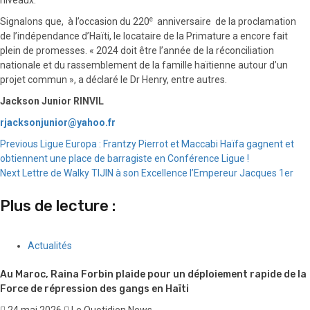
e
Signalons que, à l’occasion du 220
anniversaire de la proclamation
de l’indépendance d’Haïti, le locataire de la Primature a encore fait
plein de promesses. « 2024 doit être l’année de la réconciliation
nationale et du rassemblement de la famille haïtienne autour d’un
projet commun », a déclaré le Dr Henry, entre autres.
Jackson Junior RINVIL
rjacksonjunior@yahoo.fr
Continue
Previous
Ligue Europa : Frantzy Pierrot et Maccabi Haïfa gagnent et
obtiennent une place de barragiste en Conférence Ligue !
Reading
Next
Lettre de Walky TIJIN à son Excellence l’Empereur Jacques 1er
Plus de lecture :
Actualités
Au Maroc, Raina Forbin plaide pour un déploiement rapide de la
Force de répression des gangs en Haïti
24 mai 2026
Le Quotidien News