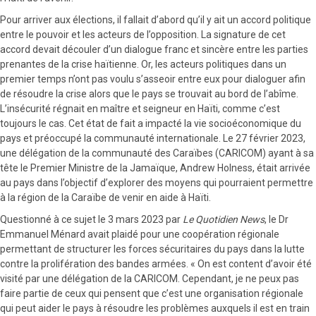
Pour arriver aux élections, il fallait d’abord qu’il y ait un accord politique
entre le pouvoir et les acteurs de l’opposition. La signature de cet
accord devait découler d’un dialogue franc et sincère entre les parties
prenantes de la crise haïtienne. Or, les acteurs politiques dans un
premier temps n’ont pas voulu s’asseoir entre eux pour dialoguer afin
de résoudre la crise alors que le pays se trouvait au bord de l’abîme.
L’insécurité régnait en maître et seigneur en Haïti, comme c’est
toujours le cas. Cet état de fait a impacté la vie socioéconomique du
pays et préoccupé la communauté internationale. Le 27 février 2023,
une délégation de la communauté des Caraïbes (CARICOM) ayant à sa
tête le Premier Ministre de la Jamaïque, Andrew Holness, était arrivée
au pays dans l’objectif d’explorer des moyens qui pourraient permettre
à la région de la Caraïbe de venir en aide à Haïti.
Questionné à ce sujet le 3 mars 2023 par
Le Quotidien News
, le Dr
Emmanuel Ménard avait plaidé pour une coopération régionale
permettant de structurer les forces sécuritaires du pays dans la lutte
contre la prolifération des bandes armées. « On est content d’avoir été
visité par une délégation de la CARICOM. Cependant, je ne peux pas
faire partie de ceux qui pensent que c’est une organisation régionale
qui peut aider le pays à résoudre les problèmes auxquels il est en train