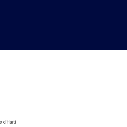
ÏTI valorise les patrimoine
 d’Haïti