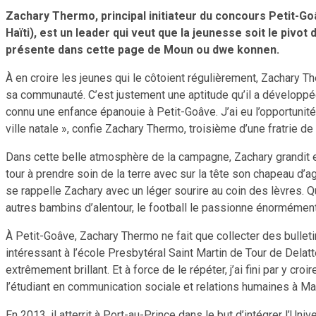
Zachary Thermo, principal initiateur du concours Petit-Goâv
Haïti), est un leader qui veut que la jeunesse soit le pivo
présente dans cette page de Moun ou dwe konnen.
À en croire les jeunes qui le côtoient régulièrement, Zachary T
sa communauté. C’est justement une aptitude qu’il a développée t
connu une enfance épanouie à Petit-Goâve. J’ai eu l’opportunit
ville natale », confie Zachary Thermo, troisième d’une fratrie de
Dans cette belle atmosphère de la campagne, Zachary grandit en a
tour à prendre soin de la terre avec sur la tête son chapeau d’a
se rappelle Zachary avec un léger sourire au coin des lèvres. 
autres bambins d’alentour, le football le passionne énormément. 
À Petit-Goâve, Zachary Thermo ne fait que collecter des bulletin
intéressant à l’école Presbytéral Saint Martin de Tour de Delat
extrêmement brillant. Et à force de le répéter, j’ai fini par y c
l’étudiant en communication sociale et relations humaines à 
En 2013, il atterrit à Port-au-Prince dans le but d’intégrer l’Uni