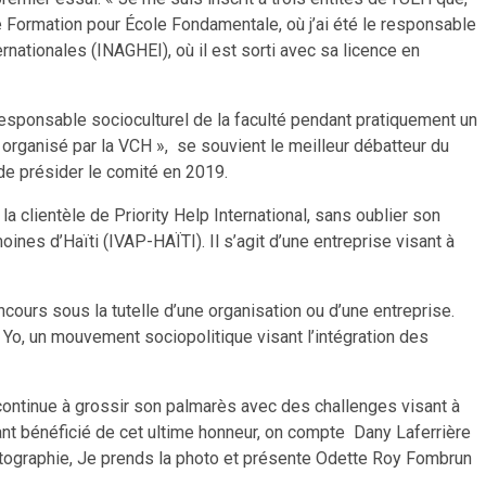
 de Formation pour École Fondamentale, où j’ai été le responsable
rnationales (INAGHEI), où il est sorti avec sa licence en
 responsable socioculturel de la faculté pendant pratiquement un
i, organisé par la VCH », se souvient le meilleur débatteur du
de présider le comité en 2019.
 clientèle de Priority Help International, sans oublier son
oines d’Haïti (IVAP-HAÏTI). Il s’agit d’une entreprise visant à
cours sous la tutelle d’une organisation ou d’une entreprise.
o, un mouvement sociopolitique visant l’intégration des
 continue à grossir son palmarès avec des challenges visant à
 ayant bénéficié de cet ultime honneur, on compte Dany Laferrière
hotographie, Je prends la photo et présente Odette Roy Fombrun