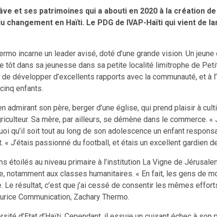
e et ses patrimoines qui a abouti en 2020 à la création de l
t du changement en Haïti. Le PDG de IVAP-Haïti qui vient de 
hermo incarne un leader avisé, doté d’une grande vision. Un jeune
ôt dans sa jeunesse dans sa petite localité limitrophe de Petit-G
é de développer d’excellents rapports avec la communauté, et à l
 cinq enfants.
dmirant son père, berger d’une église, qui prend plaisir à cultiv
griculteur. Sa mère, par ailleurs, se démène dans le commerce. « 
Quoi qu’il soit tout au long de son adolescence un enfant respon
« J’étais passionné du football, et étais un excellent gardien de 
s étoilés au niveau primaire à l’institution La Vigne de Jérusale
te, notamment aux classes humanitaires. « En fait, les gens de m
roire. Le résultat, c’est que j’ai cessé de consentir les mêmes effo
Maurice Communication, Zachary Thermo.
versité d’Etat d’Haïti. Cependant, il essuie un cuisant échec à son