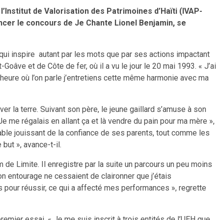
’Institut de Valorisation des Patrimoines d’Haïti (IVAP-
lancer le concours de Je Chante Lionel Benjamin, se
 qui inspire autant par les mots que par ses actions impactant
oâve et de Côte de fer, où il a vu le jour le 20 mai 1993. « J’ai
’heure où l’on parle j’entretiens cette même harmonie avec ma
er la terre. Suivant son père, le jeune gaillard s’amuse à son
Je me régalais en allant ça et là vendre du pain pour ma mère »,
sable jouissant de la confiance de ses parents, tout comme les
but », avance-t-il.
m de Limite. Il enregistre par la suite un parcours un peu moins
on entourage ne cessaient de claironner que j’étais
rts pour réussir, ce qui a affecté mes performances », regrette
 premier essai. « Je me suis inscrit à trois entités de l’UEH que,