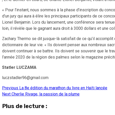
« Pour l’instant, nous sommes à la phase d’inscription du conc
d’un jury qui aura à élire les principaux participants de ce con
Lionel Benjamin. Lors du lancement, une conférence sera tenue 
loin, il révèle que le gagnant aura droit à 3000 dollars et une
Zachary Thermo se dit jusque-là satisfait de ce qu’il accomplit
dictionnaire de leur vie. « Ils doivent penser aux nombreux sac
doivent continuer à se battre. Ils doivent se souvenir que le tra
l’année 2020 de la région des palmes selon le magazine précit
Statler LUCZAMA
luczstadler96@gmail.com
Previous
La 8e édition du marathon du livre en Haïti lancée
Continue
Next
Cherlie Rivage, la passion de la plume
Reading
Plus de lecture :