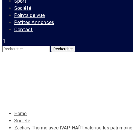
Sport
Société
Points de vue
Petites Annonces
Contact
Rechercher :
Société
Zachary Thermo avec IVAP-HA
12 décembre 2021
Le Quotidien News
Home
Société
Zachary Thermo avec IVAP-HAÏTI valorise les patrimoines