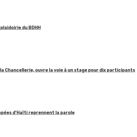
 plaidoirie du BDHH
 la Chancellerie, ouvre la voie à un stage pour dix participants
apées d’Haïti reprennent la parole