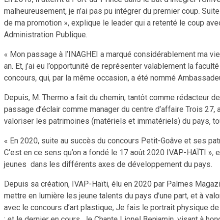
malheureusement, je n’ai pas pu intégrer du premier coup. Suite 
de ma promotion », explique le leader qui a retenté le coup avec
Administration Publique.
« Mon passage à l’INAGHEI a marqué considérablement ma vie. Au 
an. Et, j’ai eu l’opportunité de représenter valablement la facul
concours, qui, par la même occasion, a été nommé Ambassadeur 
Depuis, M. Thermo a fait du chemin, tantôt comme rédacteur de 
passage d’éclair comme manager du centre d’affaire Trois 27, avan
valoriser les patrimoines (matériels et immatériels) du pays, t
« En 2020, suite au succès du concours Petit-Goâve et ses patri
C’est en ce sens qu’on a fondé le 17 août 2020 IVAP-HAÏTI », 
jeunes dans les différents axes de développement du pays.
Depuis sa création, IVAP-Haïti, élu en 2020 par Palmes Magazin
mettre en lumière les jeune talents du pays d’une part, et à val
avec le concours d’art plastique, Je fais le portrait physiqu
; et le dernier en cours, Je Chante Lionel Benjamin, visant à ho