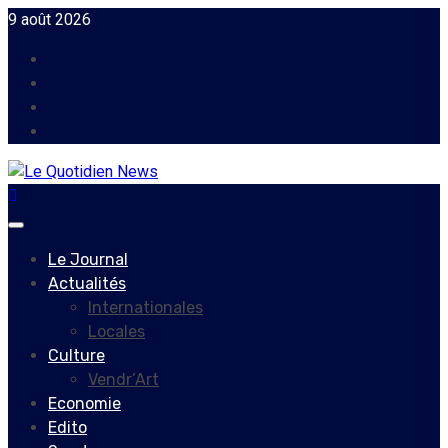
Skip
9 août 2026
to
Facebook
content
Instagram
Twitter
Youtube
Primary
Menu
Le Journal
Actualités
Internationales
Locales
Culture
Vendr’Art
Economie
Edito