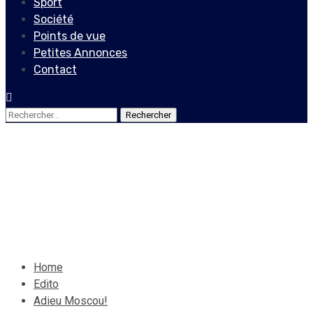
Sport
Société
Points de vue
Petites Annonces
Contact
Rechercher :
Edito
Adieu Moscou!
19 mars 2021
Le Quotidien News
Home
Edito
Adieu Moscou!