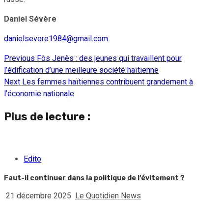
Daniel Sévère
danielsevere1984@gmail.com
Previous
Fòs Jenès : des jeunes qui travaillent pour
Continue
l’édification d’une meilleure société haïtienne
Reading
Next
Les femmes haïtiennes contribuent grandement à
l’économie nationale
Plus de lecture :
Edito
Faut-il continuer dans la politique de l’évitement ?
21 décembre 2025
Le Quotidien News