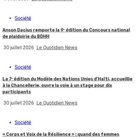
Société
Anson Dacius remporte la 9ᵉ édition du Concours national
de plaidoirie du BDHH
30 juillet 2026
Le Quotidien News
Société
La 7ᵉ édition du Modèle des Nations Unies d’Haïti, accueillie
à la Chancellerie, ouvre la voie à un stage pour dix
participants
30 juillet 2026
Le Quotidien News
Société
« Corps et Voix de la Résilience » : quand des femmes