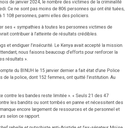
 mois de janvier 2024, le nombre des victimes de la criminalité
edi. Ce ne sont pas moins de 806 personnes qui ont été tuées,
1 108 personnes, parmi elles des policiers.
imer ses « sympathies à toutes les personnes victimes de
ait contribuer à l’atteinte de résultats crédibles.
 et endiguer l’insécurité. Le Kenya avait accepté la mission.
ttendant, nous faisons beaucoup d’efforts pour renforcer la
es résultats ».
ompte du BINUH le 15 janvier dernier a fait état d’une Police
de la police, dont 152 femmes, ont quitté l’institution. Au
tte contre les bandes reste limitée ». « Seuls 21 des 47
ontre les bandits ou sont tombés en panne et nécessitent des
 « manque encore largement de ressources et de personnel et
urs selon ce rapport.
chef rebelle et putschiste anti-Aristide et l’ex-sénateur Moïse