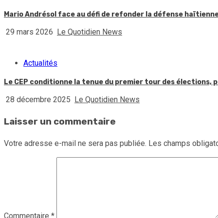
Mario Andrésol face au défi de refonder la défense haïtienn
29 mars 2026
Le Quotidien News
Actualités
Le CEP conditionne la tenue du premier tour des élections, p
28 décembre 2025
Le Quotidien News
Laisser un commentaire
Votre adresse e-mail ne sera pas publiée.
Les champs obligato
Commentaire
*