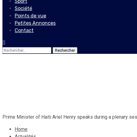
Sport
Société
Points de vue
Petites Annonces
Contact
Rechercher :
Actualités
Ariel Henry : « Une transit
11 février 2024
Le Quotidien News
Prime Minister of Haiti Ariel Henry speaks during a plenary se
Home
Actualités