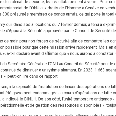
e d’un climat de sécurité, les résultats peinent à venir… Pour ce
-Commissariat de l’ONU aux droits de l’Homme à Genève ce vendr
 300 présumés membres de gangs armés, ce qui porte le total à 
ry qui, dans ses allocutions du 7 février dernier, a tenu à expr
ale d’Appui à la Sécurité approuvée par le Conseil de Sécurité devr
de main pour nos forces de sécurité afin de combattre les gangs
on possible pour que cette mission arrive rapidement. Mais en a
», a-t-il déclaré avant d’affirmer que « nous aurons à constater l
t du Secrétaire Général de l’ONU au Conseil de Sécurité pour le c
continué de diminuer à un rythme alarmant. En 2023, 1 663 agents 
 », peut-on lire dans ce rapport.
ain, « la capacité de l’institution de lancer des opérations de lu
 ont été gravement endommagés au cours d’opérations de lutte c
», a indiqué le BINUH. De son côté, l’unité temporaire antigangs
opérationnelle et de gestion des ressources disponibles », toujo
inue de se renforcer avec cette nouvelle alliance entre l’ancien 