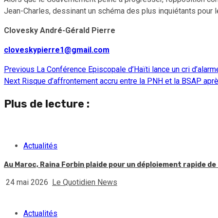
Jean-Charles, dessinant un schéma des plus inquiétants pour le
Clovesky André-Gérald Pierre
cloveskypierre1@gmail.com
Previous
La Conférence Episcopale d’Haïti lance un cri d’alarm
Continue
Next
Risque d’affrontement accru entre la PNH et la BSAP apr
Reading
Plus de lecture :
Actualités
Au Maroc, Raina Forbin plaide pour un déploiement rapide de 
24 mai 2026
Le Quotidien News
Actualités