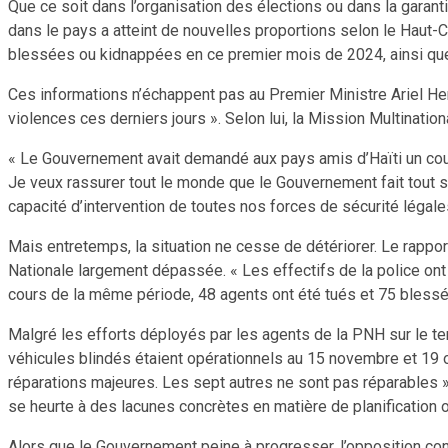
Que ce soit dans l’organisation des élections ou dans la garanti
dans le pays a atteint de nouvelles proportions selon le Haut
blessées ou kidnappées en ce premier mois de 2024, ainsi que
Ces informations n’échappent pas au Premier Ministre Ariel Hen
violences ces derniers jours ». Selon lui, la Mission Multination
« Le Gouvernement avait demandé aux pays amis d’Haïti un coup 
Je veux rassurer tout le monde que le Gouvernement fait tout s
capacité d’intervention de toutes nos forces de sécurité légales 
Mais entretemps, la situation ne cesse de détériorer. Le rappor
Nationale largement dépassée. « Les effectifs de la police ont 
cours de la même période, 48 agents ont été tués et 75 blessés
Malgré les efforts déployés par les agents de la PNH sur le terr
véhicules blindés étaient opérationnels au 15 novembre et 19
réparations majeures. Les sept autres ne sont pas réparables 
se heurte à des lacunes concrètes en matière de planification 
Alors que le Gouvernement peine à progresser, l’opposition cont