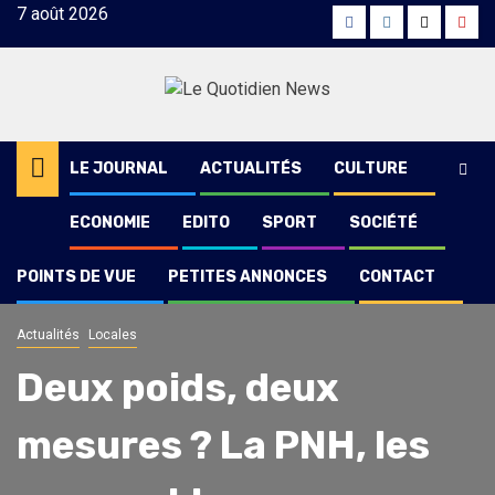
Skip
7 août 2026
Facebook
Instagram
Twitter
Yout
to
content
LE JOURNAL
ACTUALITÉS
CULTURE
ECONOMIE
EDITO
SPORT
SOCIÉTÉ
POINTS DE VUE
PETITES ANNONCES
CONTACT
Actualités
Locales
Deux poids, deux
mesures ? La PNH, les