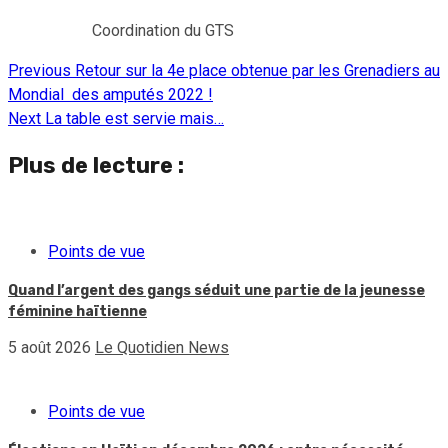
Coordination du GTS
Previous
Retour sur la 4e place obtenue par les Grenadiers au
Continue
Mondial des amputés 2022 !
Reading
Next
La table est servie mais…
Plus de lecture :
Points de vue
Quand l’argent des gangs séduit une partie de la jeunesse
féminine haïtienne
5 août 2026
Le Quotidien News
Points de vue