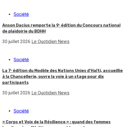
Société
Anson Dacius remporte la 9ᵉ édition du Concours national
de plaidoirie du BDHH
30 juillet 2026
Le Quotidien News
Société
La 7ᵉ édition du Modèle des Nations Unies d’Haïti, accueillie
à la Chancellerie, ouvre la voie à un stage pour dix
participants
30 juillet 2026
Le Quotidien News
Société
« Corps et Voix de la Résilience » : quand des femmes