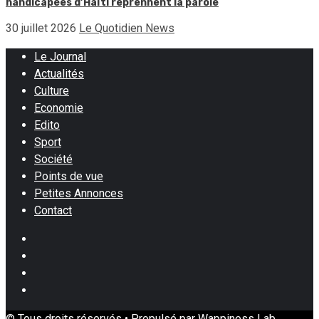
handicapées d’Haïti reprennent la parole
30 juillet 2026
Le Quotidien News
Le Journal
Actualités
Culture
Economie
Edito
Sport
Société
Points de vue
Petites Annonces
Contact
Facebook
Instagram
Twitter
Youtube
© Tous droits réservés • Propulsé par Wappiness Lab