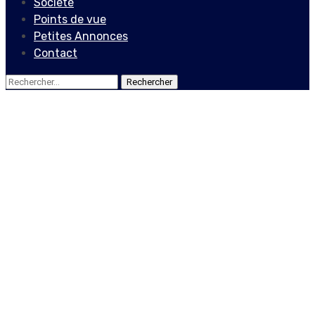
Société
Points de vue
Petites Annonces
Contact
Rechercher :
Points de vue
Haïti-crise. Le Groupe de
Travail sur la Sécurité écrit
au Gouvernement haïtien
et à ses partenaires
internationaux