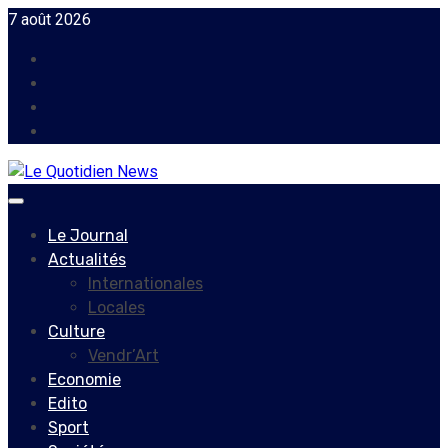
Skip
7 août 2026
to
Facebook
content
Instagram
Twitter
Youtube
Primary
Menu
Le Journal
Actualités
Internationales
Locales
Culture
Vendr’Art
Economie
Edito
Sport