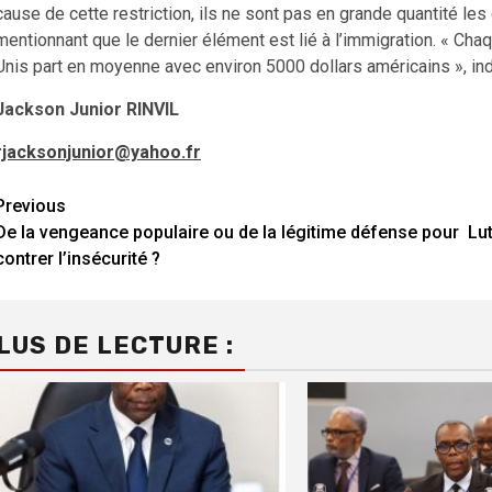
cause de cette restriction, ils ne sont pas en grande quantité les 
mentionnant que le dernier élément est lié à l’immigration. « Cha
Unis part en moyenne avec environ 5000 dollars américains », indi
Jackson Junior RINVIL
rjacksonjunior@yahoo.fr
Continue
Previous
De la vengeance populaire ou de la légitime défense pour
Lut
Reading
contrer l’insécurité ?
LUS DE LECTURE :