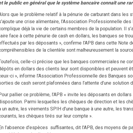
et le public en général que le système bancaire connaît une ra
Alors que le problème relatif à la pénurie de carburant dans les 
s’ajoute une crise alimentaire, l’Association Professionnelle des
complique déjà la vie de certains membres de la population. Il s’ag
faire face à cette pénurie de cash en dollars, les banques se tro
effectués par les déposants », confirme l’APB dans cette Note d
compréhensibles de la clientèle sont malheureusement la source 
Toutefois, celle-ci précise que les banques commerciales ne con
dépôts en dollars des clients leur sont disponibles et peuvent 
ceux-ci », informe l’Association Professionnelle des Banques sou
sorties de cash seront plafonnées dans l’attente d’une solution d
Pour pallier ce problème, l’APB « invite les déposants en dollars
disposition. Parmi lesquelles les chèques de direction et les ch
à un autre, les virements SPIH d’une banque à une autre, les trans
courants, les chèques tirés sur leur compte ».
En l’absence d’espèces suffisantes, dit l’APB, des moyens de pa