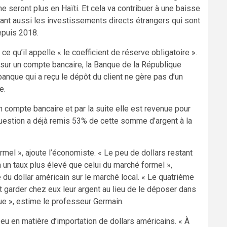
e seront plus en Haïti. Et cela va contribuer à une baisse
nnant aussi les investissements directs étrangers qui sont
epuis 2018.
 qu’il appelle « le coefficient de réserve obligatoire ».
 sur un compte bancaire, la Banque de la République
banque qui a reçu le dépôt du client ne gère pas d’un
e.
n compte bancaire et par la suite elle est revenue pour
 question a déjà remis 53% de cette somme d’argent à la
rmel », ajoute l’économiste. « Le peu de dollars restant
a un taux plus élevé que celui du marché formel »,
é du dollar américain sur le marché local. « Le quatrième
t garder chez eux leur argent au lieu de le déposer dans
e », estime le professeur Germain.
a eu en matière d’importation de dollars américains. « À