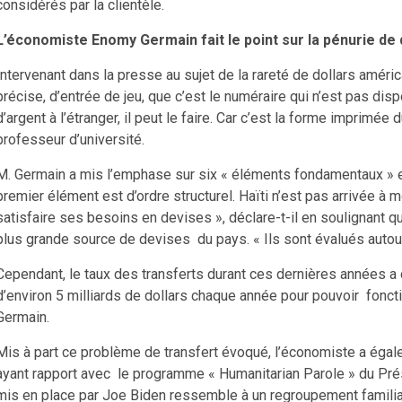
considérés par la clientèle.
L’économiste Enomy Germain fait le point sur la pénurie de 
Intervenant dans la presse au sujet de la rareté de dollars amér
précise, d’entrée de jeu, que c’est le numéraire qui n’est pas dis
d’argent à l’étranger, il peut le faire. Car c’est la forme imprimée 
professeur d’université.
M. Germain a mis l’emphase sur six « éléments fondamentaux » e
premier élément est d’ordre structurel. Haïti n’est pas arrivée à
satisfaire ses besoins en devises », déclare-t-il en soulignant q
plus grande source de devises du pays. « Ils sont évalués autour d
Cependant, le taux des transferts durant ces dernières années a
d’environ 5 milliards de dollars chaque année pour pouvoir fonc
Germain.
Mis à part ce problème de transfert évoqué, l’économiste a éga
ayant rapport avec le programme « Humanitarian Parole » du Pré
mis en place par Joe Biden ressemble à un regroupement familial,