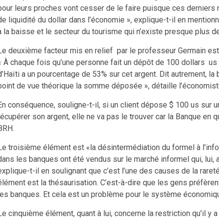
pour leurs proches vont cesser de le faire puisque ces derniers n
de liquidité du dollar dans l’économie », explique-t-il en mentio
à la baisse et le secteur du tourisme qui n’existe presque plus d
Le deuxième facteur mis en relief par le professeur Germain est ce
« À chaque fois qu’une personne fait un dépôt de 100 dollars us
d’Haïti a un pourcentage de 53% sur cet argent. Dit autrement, la 
point de vue théorique la somme déposée », détaille l’économist
En conséquence, souligne-t-il, si un client dépose $ 100 us sur u
récupérer son argent, elle ne va pas le trouver car la Banque en
BRH.
Le troisième élément est «la désintermédiation du formel à l’info
dans les banques ont été vendus sur le marché informel qui, lui, 
explique-t-il en soulignant que c’est l’une des causes de la raret
élément est la thésaurisation. C’est-à-dire que les gens préfèren
les banques. Et cela est un problème pour le système économiqu
Le cinquième élément, quant à lui, concerne la restriction qu’il y 