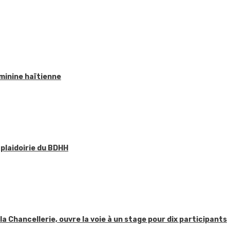
éminine haïtienne
 plaidoirie du BDHH
 la Chancellerie, ouvre la voie à un stage pour dix participants