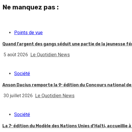
Ne manquez pas :
Points de vue
Quand l’argent des gangs séduit une partie de la jeunesse f
5 août 2026
Le Quotidien News
Société
Anson Dacius remporte la 9ᵉ édition du Concours national de
30 juillet 2026
Le Quotidien News
Société
La 7ᵉ édition du Modèle des Nations Unies d’Haïti, accueillie à