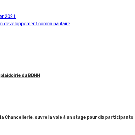
ier 2021
r un développement communautaire
 plaidoirie du BDHH
 la Chancellerie, ouvre la voie à un stage pour dix participants