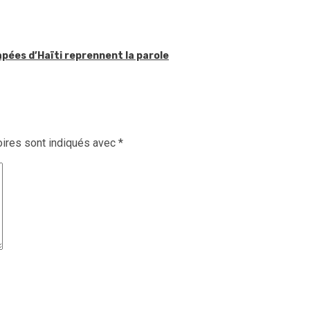
apées d’Haïti reprennent la parole
ires sont indiqués avec
*