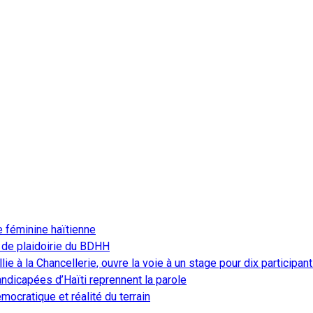
e féminine haïtienne
 de plaidoirie du BDHH
ie à la Chancellerie, ouvre la voie à un stage pour dix participan
ndicapées d’Haïti reprennent la parole
ocratique et réalité du terrain