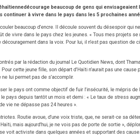
ciétéhaïtiennedécourage beaucoup de gens qui envisageaien
us continuer à vivre dans le pays dans les 5 prochaines ann
couler beaucoup d’encre. Il découle souvent du désespoir qui n
t de vivre dans le pays chez les jeunes. « Tous mes projets se rés
e découragement dans la voix. Pour lui, il n’est pas question de c
ontrés par la rédaction du journal Le Quotidien News, dont Thamar
ur. Pour cette jeune fille, son départ d’Haïti n’aurait pas une c
 ne lui permet pas de s’accomplir.
sser le pays ont comme objectif de fuir l’insécurité, le mépris 
 le pays depuis tantôt un mois et demi : « Le taux de stress aug
de vie ne dépasse pas 24 heures ».
iotes. Routie avoue, d’une voix triste, que, ne serait-ce sa déter
 Haïti, mais aujourd’hui, je ne vois pas de porte de sortie », dépl
e voit activiste dans quelques années et supportant des cause