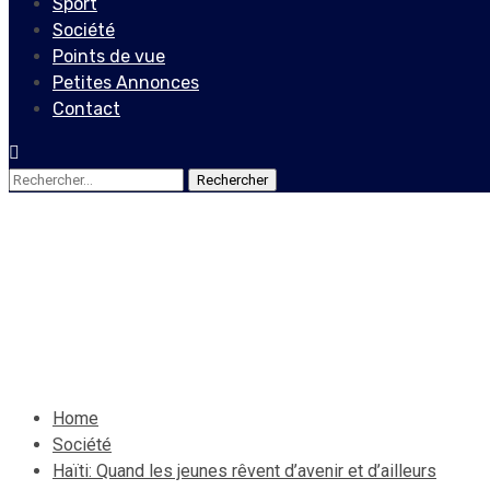
Sport
Société
Points de vue
Petites Annonces
Contact
Rechercher :
Société
Haïti: Quand les jeunes rêven
8 mars 2021
Le Quotidien News
Home
Société
Haïti: Quand les jeunes rêvent d’avenir et d’ailleurs