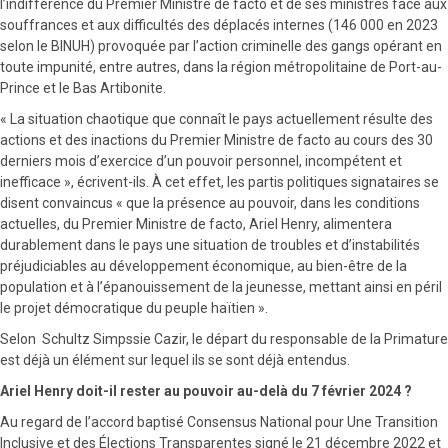
l’indifférence du Premier Ministre de facto et de ses ministres face aux
souffrances et aux difficultés des déplacés internes (146 000 en 2023
selon le BINUH) provoquée par l’action criminelle des gangs opérant en
toute impunité, entre autres, dans la région métropolitaine de Port-au-
Prince et le Bas Artibonite.
« La situation chaotique que connaît le pays actuellement résulte des
actions et des inactions du Premier Ministre de facto au cours des 30
derniers mois d’exercice d’un pouvoir personnel, incompétent et
inefficace », écrivent-ils. À cet effet, les partis politiques signataires se
disent convaincus « que la présence au pouvoir, dans les conditions
actuelles, du Premier Ministre de facto, Ariel Henry, alimentera
durablement dans le pays une situation de troubles et d’instabilités
préjudiciables au développement économique, au bien-être de la
population et à l’épanouissement de la jeunesse, mettant ainsi en péril
le projet démocratique du peuple haïtien ».
Selon Schultz Simpssie Cazir, le départ du responsable de la Primature
est déjà un élément sur lequel ils se sont déjà entendus.
Ariel Henry doit-il rester au pouvoir au-delà du 7 février 2024 ?
Au regard de l’accord baptisé Consensus National pour Une Transition
Inclusive et des Élections Transparentes signé le 21 décembre 2022 et