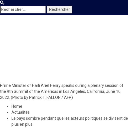
Rechercher :
Actualités
Le pays sombre pendant que
les acteurs politiques se
divisent de plus en plus
3 février 2024
Le Quotidien News
Prime Minister of Haiti Ariel Henry speaks during a plenary session of
the 9th Summit of the Americas in Los Angeles, California, June 10,
2022. (Photo by Patrick T. FALLON / AFP)
Home
Actualités
Le pays sombre pendant que les acteurs politiques se divisent de
plus en plus