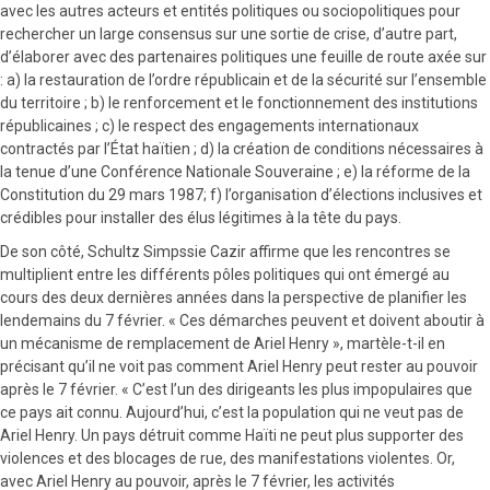
avec les autres acteurs et entités politiques ou sociopolitiques pour
rechercher un large consensus sur une sortie de crise, d’autre part,
d’élaborer avec des partenaires politiques une feuille de route axée sur
: a) la restauration de l’ordre républicain et de la sécurité sur l’ensemble
du territoire ; b) le renforcement et le fonctionnement des institutions
républicaines ; c) le respect des engagements internationaux
contractés par l’État haïtien ; d) la création de conditions nécessaires à
la tenue d’une Conférence Nationale Souveraine ; e) la réforme de la
Constitution du 29 mars 1987; f) l’organisation d’élections inclusives et
crédibles pour installer des élus légitimes à la tête du pays.
De son côté, Schultz Simpssie Cazir affirme que les rencontres se
multiplient entre les différents pôles politiques qui ont émergé au
cours des deux dernières années dans la perspective de planifier les
lendemains du 7 février. « Ces démarches peuvent et doivent aboutir à
un mécanisme de remplacement de Ariel Henry », martèle-t-il en
précisant qu’il ne voit pas comment Ariel Henry peut rester au pouvoir
après le 7 février. « C’est l’un des dirigeants les plus impopulaires que
ce pays ait connu. Aujourd’hui, c’est la population qui ne veut pas de
Ariel Henry. Un pays détruit comme Haïti ne peut plus supporter des
violences et des blocages de rue, des manifestations violentes. Or,
avec Ariel Henry au pouvoir, après le 7 février, les activités