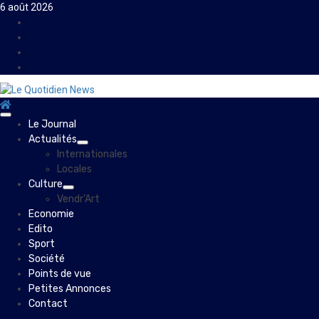
Skip
6 août 2026
to
Facebook
content
Instagram
Twitter
Youtube
Primary
Le Journal
Menu
Actualités
Internationales
Locales
Culture
Vendr’Art
Economie
Edito
Sport
Société
Points de vue
Petites Annonces
Contact