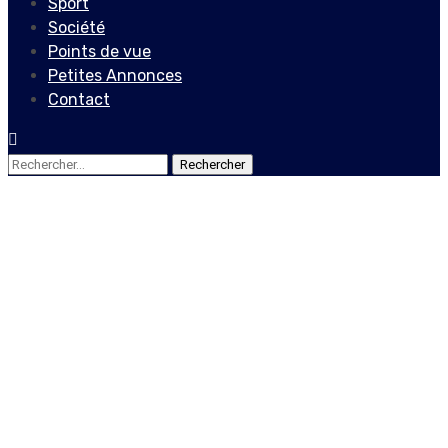
Sport
Société
Points de vue
Petites Annonces
Contact
Rechercher :
Points de vue
Le pouvoir judiciaire est-
elle la boutique des
associations de
magistrats?