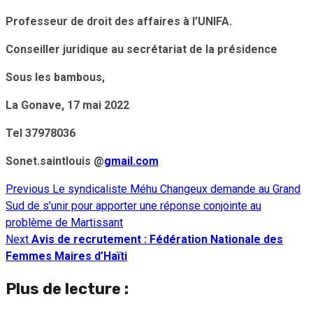
Professeur de droit des affaires à l’UNIFA.
Conseiller juridique au secrétariat de la présidence
Sous les bambous,
La Gonave, 17 mai 2022
Tel 37978036
Sonet.saintlouis @
gmail.com
Previous
Le syndicaliste Méhu Changeux demande au Grand
Continue
Sud de s’unir pour apporter une réponse conjointe au
Reading
problème de Martissant
Next
Avis de recrutement
: Fédération Nationale des
Femmes Maires d’Haïti
Plus de lecture :