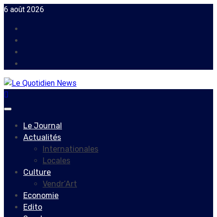
Skip
6 août 2026
to
Facebook
content
Instagram
Twitter
Youtube
Primary
Menu
Le Journal
Actualités
Internationales
Locales
Culture
Vendr’Art
Economie
Edito