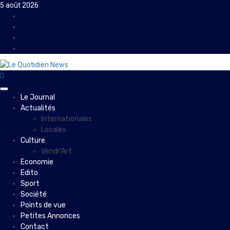
Skip
5 août 2026
to
Facebook
content
Instagram
Twitter
Youtube
Primary
Le Journal
Menu
Actualités
Internationales
Locales
Culture
Vendr’Art
Economie
Edito
Sport
Société
Points de vue
Petites Annonces
Contact