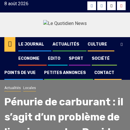
Skip
8 août 2026
Facebook
Instagram
Twitter
Yout
to
content
LE JOURNAL
ACTUALITÉS
CULTURE
ECONOMIE
EDITO
SPORT
SOCIÉTÉ
POINTS DE VUE
PETITES ANNONCES
CONTACT
Actualités
Locales
Pénurie de carburant : il
s’agit d’un problème de