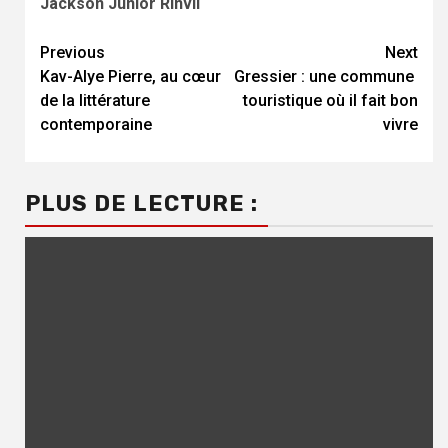
Jackson Junior Rinvil
Continue
Previous
Next
Kav-Alye Pierre, au cœur
Gressier : une commune
Reading
de la littérature
touristique où il fait bon
contemporaine
vivre
PLUS DE LECTURE :