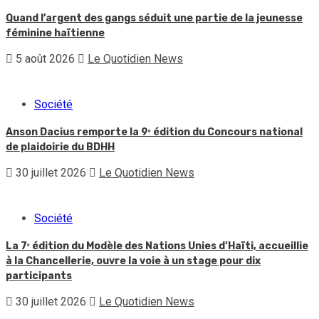
Quand l’argent des gangs séduit une partie de la jeunesse
féminine haïtienne
5 août 2026
Le Quotidien News
Société
Anson Dacius remporte la 9ᵉ édition du Concours national
de plaidoirie du BDHH
30 juillet 2026
Le Quotidien News
Société
La 7ᵉ édition du Modèle des Nations Unies d’Haïti, accueillie
à la Chancellerie, ouvre la voie à un stage pour dix
participants
30 juillet 2026
Le Quotidien News