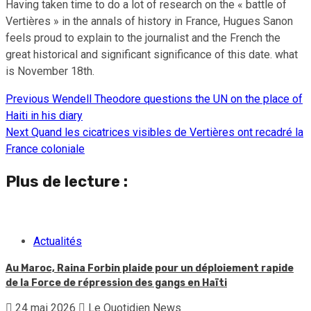
Having taken time to do a lot of research on the « battle of
Vertières » in the annals of history in France, Hugues Sanon
feels proud to explain to the journalist and the French the
great historical and significant significance of this date. what
is November 18th.
Previous
Wendell Theodore questions the UN on the place of
Continue
Haiti in his diary
Reading
Next
Quand les cicatrices visibles de Vertières ont recadré la
France coloniale
Plus de lecture :
Actualités
Au Maroc, Raina Forbin plaide pour un déploiement rapide
de la Force de répression des gangs en Haïti
24 mai 2026
Le Quotidien News