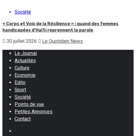
Société
« Corps et Voix de la Résilience » : quand des femmes
handicapées d’Haïti reprennent la parole
30 juillet 2026
Le Quotidien News
Le Journal
Actualités
Culture
Economie
Edito
Sport
Société
Points de vue
Petites Annonces
Contact
Facebook