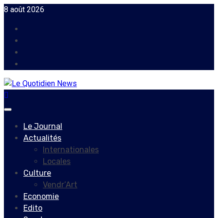
Skip
8 août 2026
to
Facebook
content
Instagram
Twitter
Youtube
Primary
Menu
Le Journal
Actualités
Internationales
Locales
Culture
Vendr’Art
Economie
Edito