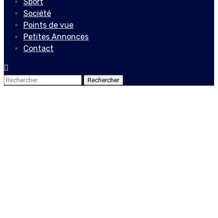
Sport
Société
Points de vue
Petites Annonces
Contact
Rechercher :
Actualités
When the visible scars of
Vertières cropped colonial
France
20 novembre 2019
Jean Wedson Fortil