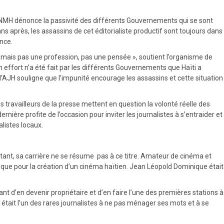
’ANMH dénonce la passivité des différents Gouvernements qui se sont
ans après, les assassins de cet éditorialiste productif sont toujours dans
ence.
mme, mais pas une profession, pas une pensée », soutient l’organisme de
un effort n’a été fait par les différents Gouvernements que Haïti a
l’AJH souligne que l’impunité encourage les assassins et cette situation
es travailleurs de la presse mettent en question la volonté réelle des
nière profite de l’occasion pour inviter les journalistes à s’entraider et
alistes locaux.
rtant, sa carrière ne se résume pas à ce titre. Amateur de cinéma et
poque pour la création d’un cinéma haïtien. Jean Léopold Dominique était
nt d’en devenir propriétaire et d’en faire l’une des premières stations à
 était l’un des rares journalistes à ne pas ménager ses mots et à se