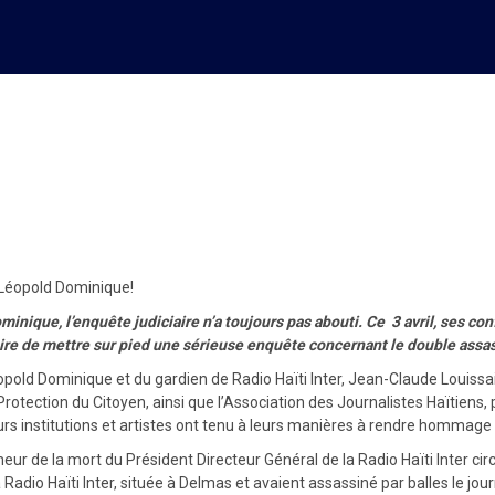
toujours absente dans le cas 
n Léopold Dominique!
ominique, l’enquête judiciaire n’a toujours pas abouti. Ce 3 avril, ses c
ciaire de mettre sur pied une sérieuse enquête concernant le double as
pold Dominique et du gardien de Radio Haïti Inter, Jean-Claude Louissain
Protection du Citoyen, ainsi que l’Association des Journalistes Haïtiens, p
s institutions et artistes ont tenu à leurs manières à rendre hommage au 
r de la mort du Président Directeur Général de la Radio Haïti Inter circu
Radio Haïti Inter, située à Delmas et avaient assassiné par balles le jour