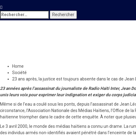
Rechercher :
Société
23 ans après, la justice est 
6 avril 2023
Le Quotidien News
Home
Société
23 ans après, la justice est toujours absente dans le cas de Jea
23 années après l’assassinat du journaliste de Radio Haïti Inter, Jean D
unis leurs voix pour exprimer leur indignation et exiger du corps judi
Même si de l’eau a coulé sous les ponts, depuis l’assassinat de Jean Léo
circonstance, l’Association Nationale des Médias Haïtiens, l’Office de la 
haïtienne triompher dans le cadre de cette enquête. À noter que plusieur
Le 3 avril 2000, le monde des médias haïtiens a connu un drame. La rumeu
des individus armés non-identifiés avaient pénétré dans l’enceinte de la 