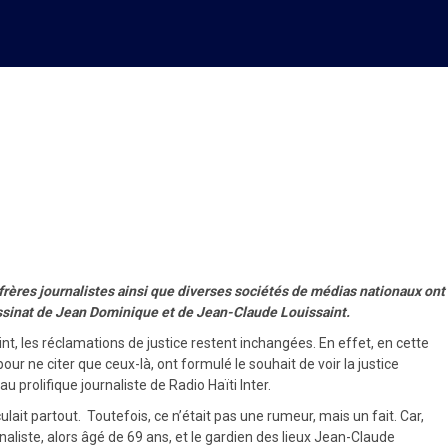
de Jean Léopold Dominique!
onfrères journalistes ainsi que diverses sociétés de médias nationaux ont
sassinat de Jean Dominique et de Jean-Claude Louissaint.
t, les réclamations de justice restent inchangées. En effet, en cette
our ne citer que ceux-là, ont formulé le souhait de voir la justice
prolifique journaliste de Radio Haïti Inter.
lait partout. Toutefois, ce n’était pas une rumeur, mais un fait. Car,
naliste, alors âgé de 69 ans, et le gardien des lieux Jean-Claude