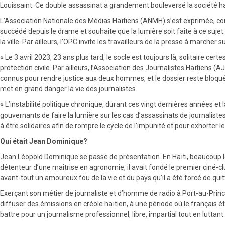
Louissaint. Ce double assassinat a grandement bouleversé la société haït
L’Association Nationale des Médias Haïtiens (ANMH) s’est exprimée, co
succédé depuis le drame et souhaite que la lumière soit faite à ce sujet.
la ville. Par ailleurs, l’OPC invite les travailleurs de la presse à march
« Le 3 avril 2023, 23 ans plus tard, le socle est toujours là, solitaire c
protection civile. Par ailleurs, l’Association des Journalistes Haïtiens (
connus pour rendre justice aux deux hommes, et le dossier reste bloqué 
met en grand danger la vie des journalistes.
« L’instabilité politique chronique, durant ces vingt dernières années et 
gouvernants de faire la lumière sur les cas d’assassinats de journalistes,
à être solidaires afin de rompre le cycle de l’impunité et pour exhorter le
Qui était Jean Dominique?
Jean Léopold Dominique se passe de présentation. En Haïti, beaucoup le 
détenteur d’une maîtrise en agronomie, il avait fondé le premier ciné-c
avant-tout un amoureux fou de la vie et du pays qu’il a été forcé de quit
Exerçant son métier de journaliste et d’homme de radio à Port-au-Prince,
diffuser des émissions en créole haïtien, à une période où le français é
battre pour un journalisme professionnel, libre, impartial tout en luttan