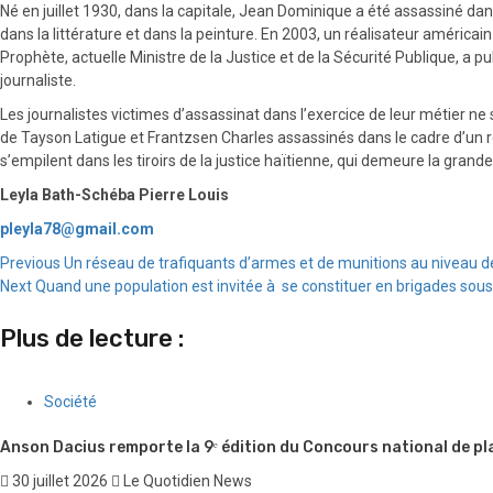
Né en juillet 1930, dans la capitale, Jean Dominique a été assassiné dans
dans la littérature et dans la peinture. En 2003, un réalisateur améri
Prophète, actuelle Ministre de la Justice et de la Sécurité Publique, 
journaliste.
Les journalistes victimes d’assassinat dans l’exercice de leur métier ne
de Tayson Latigue et Frantzsen Charles assassinés dans le cadre d’un r
s’empilent dans les tiroirs de la justice haïtienne, qui demeure la gran
Leyla Bath-Schéba Pierre Louis
pleyla78@gmail.com
Continue
Previous
Un réseau de trafiquants d’armes et de munitions au niveau de 
Next
Quand une population est invitée à se constituer en brigades sous l
Reading
Plus de lecture :
Société
Anson Dacius remporte la 9ᵉ édition du Concours national de pl
30 juillet 2026
Le Quotidien News