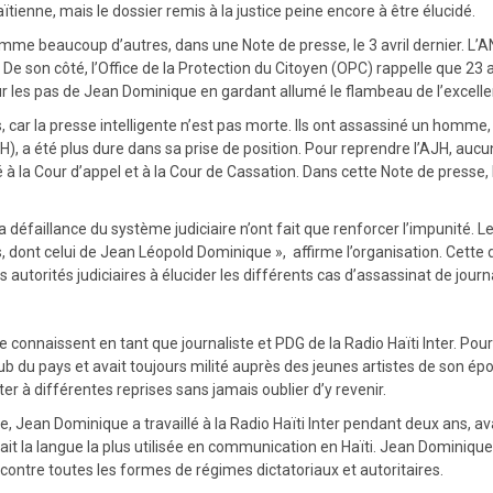
ienne, mais le dossier remis à la justice peine encore à être élucidé.
mme beaucoup d’autres, dans une Note de presse, le 3 avril dernier. L
 De son côté, l’Office de la Protection du Citoyen (OPC) rappelle que 23 
er sur les pas de Jean Dominique en gardant allumé le flambeau de l’excell
ertes, car la presse intelligente n’est pas morte. Ils ont assassiné un ho
AJH), a été plus dure dans sa prise de position. Pour reprendre l’AJH, auc
à la Cour d’appel et à la Cour de Cassation. Dans cette Note de presse, 
la défaillance du système judiciaire n’ont fait que renforcer l’impunité. L
 dont celui de Jean Léopold Dominique », affirme l’organisation. Cette der
s autorités judiciaires à élucider les différents cas d’assassinat de journ
connaissent en tant que journaliste et PDG de la Radio Haïti Inter. Pou
lub du pays et avait toujours milité auprès des jeunes artistes de son é
ter à différentes reprises sans jamais oublier d’y revenir.
 Jean Dominique a travaillé à la Radio Haïti Inter pendant deux ans, ava
tait la langue la plus utilisée en communication en Haïti. Jean Dominique
t contre toutes les formes de régimes dictatoriaux et autoritaires.