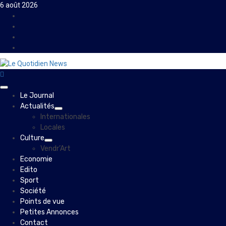
Skip
6 août 2026
to
Facebook
content
Instagram
Twitter
Youtube
Primary
Le Journal
Menu
Actualités
Internationales
Locales
Culture
Vendr’Art
Economie
Edito
Sport
Société
Points de vue
Petites Annonces
Contact