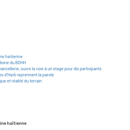
ine haïtienne
doirie du BDHH
hancellerie, ouvre la voie à un stage pour dix participants
s d’Haïti reprennent la parole
e et réalité du terrain
ine haïtienne