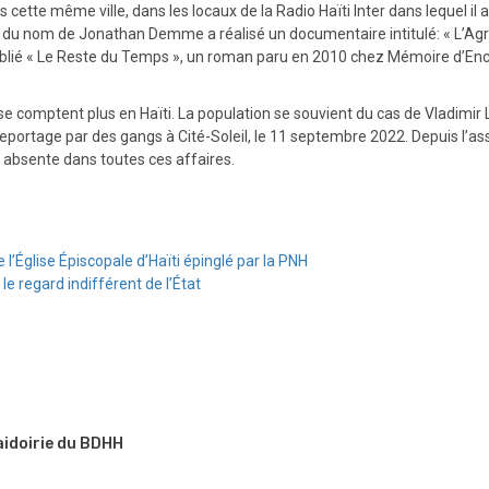
 cette même ville, dans les locaux de la Radio Haïti Inter dans lequel il
cain du nom de Jonathan Demme a réalisé un documentaire intitulé: « L’A
a publié « Le Reste du Temps », un roman paru en 2010 chez Mémoire d’En
 se comptent plus en Haïti. La population se souvient du cas de Vladimir
eportage par des gangs à Cité-Soleil, le 11 septembre 2022. Depuis l’as
de absente dans toutes ces affaires.
l’Église Épiscopale d’Haïti épinglé par la PNH
e regard indifférent de l’État
aidoirie du BDHH