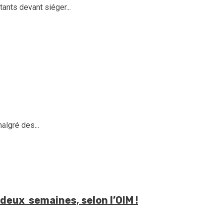
ants devant siéger...
algré des...
 deux semaines, selon l’OIM !