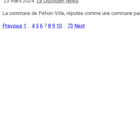
23 mars 2024
Le Quotidien News
La commune de Pétion-Ville, réputée comme une commune paisibl
Previous
1
…
4
5
6
7
8
9
10
…
73
Next
Pagination
des
publications