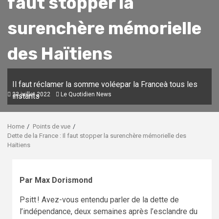
faut stopper la
surenchère mémorielle
des Haïtiens
Il faut réclamer la somme voléepar la Franceà tous les
23 juillet 2022
Le Quotidien News
instants
Home
Points de vue
Dette de la France : Il faut stopper la surenchère mémorielle des
Haïtiens
Par Max Dorismond
Psitt ! Avez-vous entendu parler de la dette de
l’indépendance, deux semaines après l’esclandre du