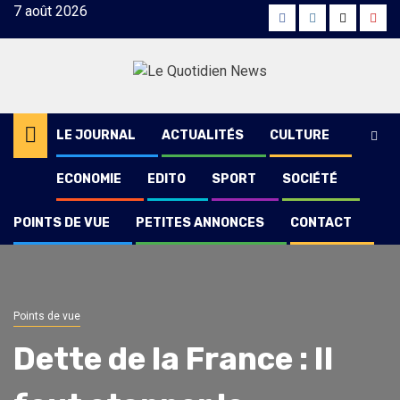
Skip
7 août 2026
Facebook
Instagram
Twitter
Yout
to
content
LE JOURNAL
ACTUALITÉS
CULTURE
ECONOMIE
EDITO
SPORT
SOCIÉTÉ
POINTS DE VUE
PETITES ANNONCES
CONTACT
Points de vue
Dette de la France : Il