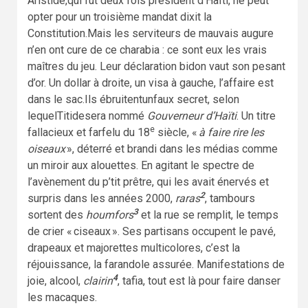
Aristide,qui fut deux fois président d’Haïti, ne peut
opter pour un troisième mandat dixit la
Constitution.Mais les serviteurs de mauvais augure
n’en ont cure de ce charabia : ce sont eux les vrais
maîtres du jeu. Leur déclaration bidon vaut son pesant
d’or. Un dollar à droite, un visa à gauche, l’affaire est
dans le sac.Ils ébruitentunfaux secret, selon
lequelTitidesera nommé
Gouverneur d’Haïti
. Un titre
e
fallacieux et farfelu du 18
siècle, «
à faire rire les
oiseaux
», déterré et brandi dans les médias comme
un miroir aux alouettes. En agitant le spectre de
l’avènement du p’tit prêtre, qui les avait énervés et
2
surpris dans les années 2000,
raras
, tambours
3
sortent des
houmfors
et la rue se remplit, le temps
de crier « ciseaux ». Ses partisans occupent le pavé,
drapeaux et majorettes multicolores, c’est la
réjouissance, la farandole assurée. Manifestations de
4
joie, alcool,
clairin
, tafia, tout est là pour faire danser
les macaques.