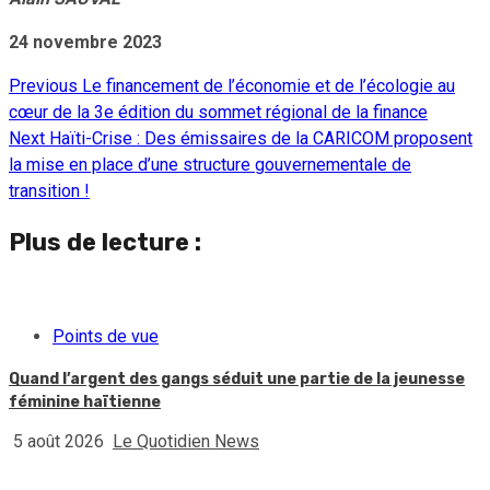
24 novembre 2023
Previous
Le financement de l’économie et de l’écologie au
Continue
cœur de la 3e édition du sommet régional de la finance
Reading
Next
Haïti-Crise : Des émissaires de la CARICOM proposent
la mise en place d’une structure gouvernementale de
transition !
Plus de lecture :
Points de vue
Quand l’argent des gangs séduit une partie de la jeunesse
féminine haïtienne
5 août 2026
Le Quotidien News