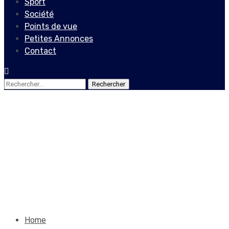
Sport
Société
Points de vue
Petites Annonces
Contact
Rechercher :
Points de vue
Hommage à Madame
Huguette MEVS
2 décembre 2023
Le Quotidien News
Home