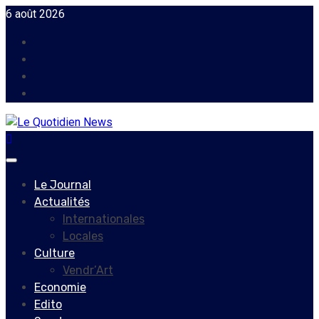
Skip
6 août 2026
to
Facebook
content
Instagram
Twitter
Youtube
Primary
Menu
Le Journal
Actualités
Internationales
Locales
Culture
Vendr’Art
Economie
Edito