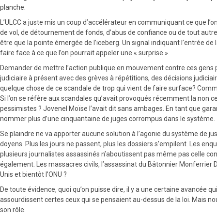
planche.
L’ULCC a juste mis un coup d’accélérateur en communiquant ce que l’on sai
de vol, de détournement de fonds, d’abus de confiance ou de tout autre a
être que la pointe émergée de l’iceberg. Un signal indiquant l’entrée de
faire face à ce que l’on pourrait appeler une « surprise ».
Demander de mettre l’action publique en mouvement contre ces gens pol
judiciaire à présent avec des grèves à répétitions, des décisions judici
quelque chose de ce scandale de trop qui vient de faire surface? Comme
Si l’on se réfère aux scandales qu’avait provoqués récemment la non cer
pessimistes ? Jovenel Moïse l’avait dit sans ambages. En tant que garant
nommer plus d’une cinquantaine de juges corrompus dans le système.
Se plaindre ne va apporter aucune solution à l’agonie du système de just
doyens. Plus les jours ne passent, plus les dossiers s’empilent. Les e
plusieurs journalistes assassinés n’aboutissent pas même pas celle con
également. Les massacres civils, l’assassinat du Bâtonnier Monferrier D
Unis et bientôt l’ONU ?
De toute évidence, quoi qu’on puisse dire, il y a une certaine avancée q
assourdissent certes ceux qui se pensaient au-dessus de la loi. Mais no
son rôle.