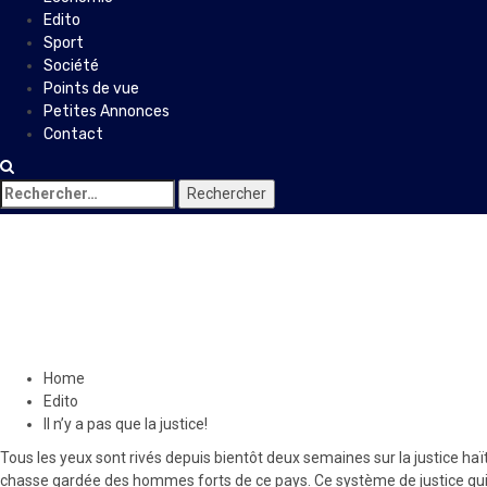
Edito
Sport
Société
Points de vue
Petites Annonces
Contact
Rechercher :
Edito
Il n’y a pas que la justice!
26 novembre 2023
Le Quotidien News
Home
Edito
Il n’y a pas que la justice!
Tous les yeux sont rivés depuis bientôt deux semaines sur la justice haït
chasse gardée des hommes forts de ce pays. Ce système de justice qui est