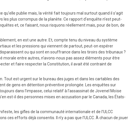
qu’elle publie mais, la vérité fait toujours mal surtout quand il s’agit
ays les plus corrompus de la planète. Ce rapport d’enquête n’est peut-
’enquêtes et, ce faisant, nous risquons réellement mais, pour de bon, de
ablement, en est une autre. Et, compte tenu du niveau du système
artiaux et les pressions qui viennent de partout, peut-on espérer
sparaissent ou qui sont en souffrance dans les tiroirs des tribunaux ?
rité morale entre autres, n’avons-nous pas assez éléments pour être
er et faire respecter la Constitution, il avait été contraint de
in. Tout est urgent sur le bureau des juges et dans les cartables des
gent de gens en détention préventive prolongée. Les enquêtes sur
jours dans l’impasse, celui relatif à l’assassinat de Jovenel Moïse
u’en est-il des personnes mises en accusation par le Canada, les États-
anifeste, les gifles de la communauté internationale et de l’ULCC
 ces efforts déjà consentis. Il n’y a pas que l’ULCC. À chacun de jouer