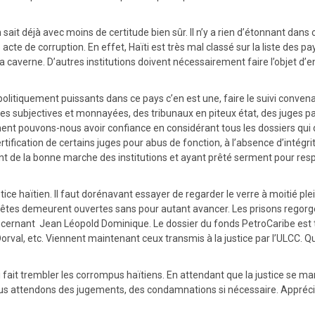
t déjà avec moins de certitude bien sûr. Il n’y a rien d’étonnant dans ce 
cte de corruption. En effet, Haïti est très mal classé sur la liste des p
 la caverne. D’autres institutions doivent nécessairement faire l’objet d
itiquement puissants dans ce pays c’en est une, faire le suivi conven
aires subjectives et monnayées, des tribunaux en piteux état, des juges p
nt pouvons-nous avoir confiance en considérant tous les dossiers qui di
tification de certains juges pour abus de fonction, à l’absence d’intég
 de la bonne marche des institutions et ayant prêté serment pour respect
ice haïtien. Il faut dorénavant essayer de regarder le verre à moitié ple
nquêtes demeurent ouvertes sans pour autant avancer. Les prisons regor
cernant Jean Léopold Dominique. Le dossier du fonds PetroCaribe est tou
orval, etc. Viennent maintenant ceux transmis à la justice par l’ULCC. Q
ui fait trembler les corrompus haïtiens. En attendant que la justice se m
us attendons des jugements, des condamnations si nécessaire. Apprécions