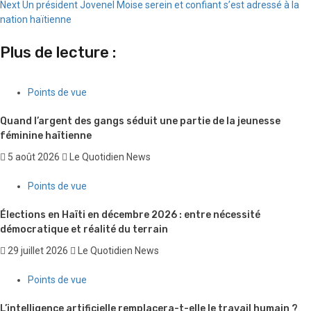
Reading
Next
Un président Jovenel Moise serein et confiant s’est adressé à la
nation haïtienne
Plus de lecture :
Points de vue
Quand l’argent des gangs séduit une partie de la jeunesse
féminine haïtienne
5 août 2026
Le Quotidien News
Points de vue
Élections en Haïti en décembre 2026 : entre nécessité
démocratique et réalité du terrain
29 juillet 2026
Le Quotidien News
Points de vue
L’intelligence artificielle remplacera-t-elle le travail humain ?