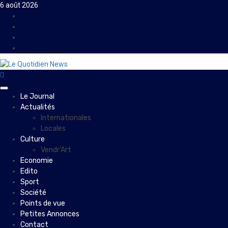
Skip
6 août 2026
to
Facebook
content
Instagram
Twitter
Youtube
Primary
Le Journal
Menu
Actualités
Internationales
Locales
Culture
Vendr’Art
Economie
Edito
Sport
Société
Points de vue
Petites Annonces
Contact