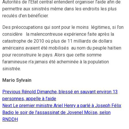
Autorités de l’État central entendent organiser l’aide afin de
permettre aux sinistrés même dans les endroits les plus
reculés d’en bénéficier.
Des préoccupations qui sont pour le moins légitimes, si l’on
considère la malencontreuse expérience faite après la
catastrophe de 2010 où plus de 11 milliards de dollars
américains avaient été mobilisés au nom du peuple haïtien
pour reconstruire le pays. Alors que cette somme
faramineuse n’a jamais été acheminée à la population
sinistrée.
Mario Sylvain
Previous
Rénold Dimanche, blessé en sauvant environ 13
Continue
personnes, appelle à l’aide
Reading
Next
Le premier ministre Ariel Henry a parlé à Joseph Félix
Badio le soir de l’assassinat de Jovenel Moïse, selon
RNDDH