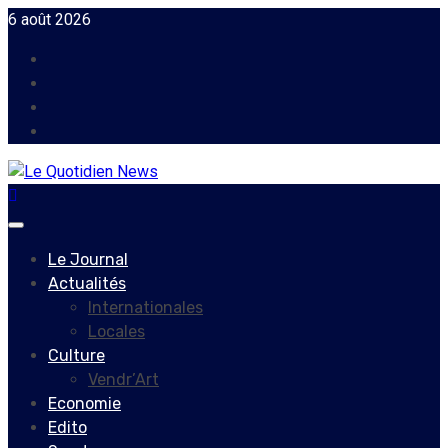
Skip
6 août 2026
to
Facebook
content
Instagram
Twitter
Youtube
Primary
Menu
Le Journal
Actualités
Internationales
Locales
Culture
Vendr’Art
Economie
Edito