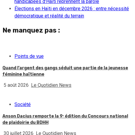
handicapées d’Haïti reprennent la parole
Élections en Haïti en décembre 2026 : entre nécessité
démocratique et réalité du terrain
Ne manquez pas :
Points de vue
Quand l’argent des gangs séduit une partie de la jeunesse
féminine haïtienne
5 août 2026
Le Quotidien News
Société
Anson Dacius remporte la 9ᵉ édition du Concours national
de plaidoirie du BDHH
30 juillet 2026
Le Quotidien News