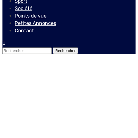
Sport
Société
Points de vue
Petites Annonces
Contact
Rechercher :
Actualités
Locales
La presqu’île du Sud en
détresse après le passage
du séisme du 14 août
20 août 2021
Le Quotidien News